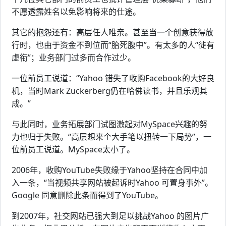
不愿透露姓名以免影响将来的仕途。
其它的抱怨还有：高层任人唯亲。甚至当一个创意获得放
行时，也由于资金不到位而“胎死腹中”。有太多的人“徙有
虚衔”；业务部门过多而合作过少。
一位前员工说道：“Yahoo 错失了收购Facebook的大好良
机，当时Mark Zuckerberg仍在哈佛读书，并且乐观其
成。”
与此同时，业务拓展部门试图激起对MySpace兴趣的努
力也归于失败。“高层想来个大手笔以扭转一下局势”，一
位前员工说道。MySpace太小了。
2006年，收购YouTube失败缘于Yahoo坚持在合同中加
入一条，“当视频共享网站被起诉时Yahoo 可置身事外”。
Google 同意删除此条而得到了YouTube。
到2007年，社交网站已强大到足以挑战Yahoo 的图片广