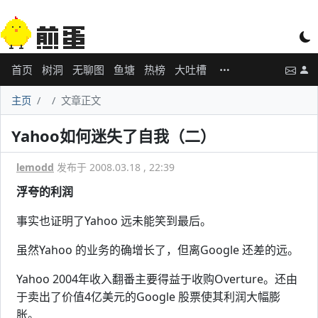
首页
树洞
无聊图
鱼塘
热榜
大吐槽
主页
文章正文
Yahoo如何迷失了自我（二）
lemodd
发布于 2008.03.18 , 22:39
浮夸的利润
事实也证明了Yahoo 远未能笑到最后。
虽然Yahoo 的业务的确增长了，但离Google 还差的远。
Yahoo 2004年收入翻番主要得益于收购Overture。还由
于卖出了价值4亿美元的Google 股票使其利润大幅膨
胀。