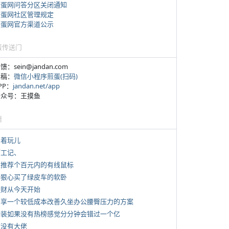
煎蛋网问答分区关闭通知
煎蛋网社区管理规定
煎蛋网官方渠道公示
蛋传送门
反馈：sein@jandan.com
投稿：
微信小程序煎蛋(扫码)
APP：
jandan.net/app
 公众号：王摸鱼
塘
写着玩儿
打工记、
 求推荐个百元内的有线鼠标
 一狠心买了绿皮车的软卧
 发财从今天开始
 分享一个较低成本改善久坐办公腰臀压力的方案
 女装如果没有热榜感觉分分钟会错过一个亿
有没有大佬