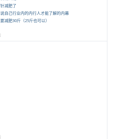
打针减肥了
 说说自己行业内的内行人才能了解的内幕
我要减肥30斤（25斤也可以）
告
告