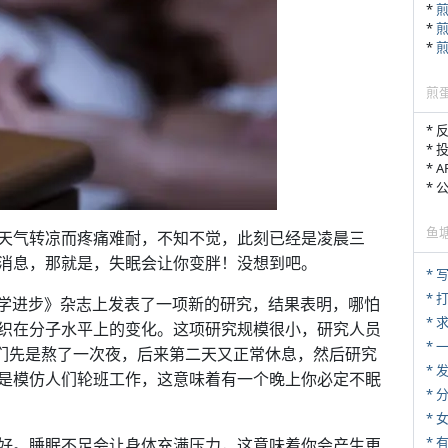
*
*
*
煎
* 
* 
* 
*
鱼
天气转凉而疼痛难耐，不知不觉，此刻已经是凌晨三
消息，那就是，失眠会让你变胖！没想到吧。
* 
* 
《科学进步》杂志上发表了一项新的研究，结果表明，哪怕
*
织在分子水平上的变化。这项研究规模很小，研究人员
*
他们先是熬了一次夜，后来第二天又正常休息，然后研究
*
是模仿人们轮班工作，这意味着有一个晚上你必定不眠
*
*
* 
好。睡眠不足会让身体充满压力，这意味着你会产生更