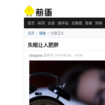
首页
树洞
女装
随手拍
无聊图
鱼塘
热榜
主页
健康
文章正文
失眠让人肥胖
Imagine
发布于 2018.08.30 , 16:00