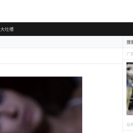
大吐槽
广
站