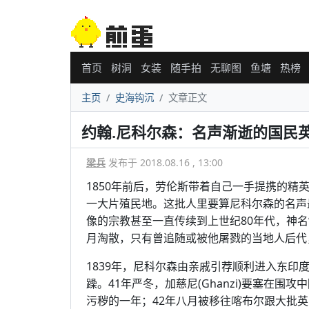
首页
树洞
女装
随手拍
无聊图
鱼塘
热榜
主页
史海钩沉
文章正文
约翰.尼科尔森：名声渐逝的国民
梁兵
发布于 2018.08.16 , 13:00
1850年前后，劳伦斯带着自己一手提携的
一大片殖民地。这批人里要算尼科尔森的名声
像的宗教甚至一直传续到上世纪80年代，神名“N
月淘散，只有曾追随或被他屠戮的当地人后代
1839年，尼科尔森由亲戚引荐顺利进入东印
躁。41年严冬，加慈尼(Ghanzi)要塞在
污秽的一年；42年八月被移往喀布尔跟大批