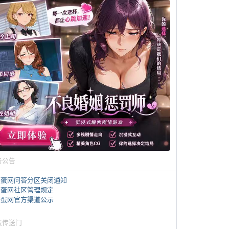
务公告
煎蛋网问答分区关闭通知
煎蛋网社区管理规定
煎蛋网官方渠道公示
蛋传送门