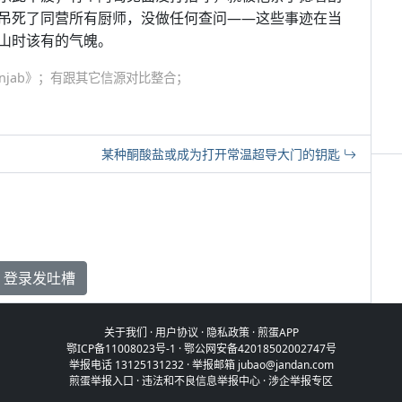
吊死了同营所有厨师，没做任何查问——这些事迹在当
山时该有的气魄。
f the Punjab》；有跟其它信源对比整合；
某种酮酸盐或成为打开常温超导大门的钥匙
登录发吐槽
关于我们
·
用户协议
·
隐私政策
·
煎蛋APP
鄂ICP备11008023号-1
·
鄂公网安备42018502002747号
举报电话 13125131232 · 举报邮箱 jubao@jandan.com
煎蛋举报入口
·
违法和不良信息举报中心
·
涉企举报专区