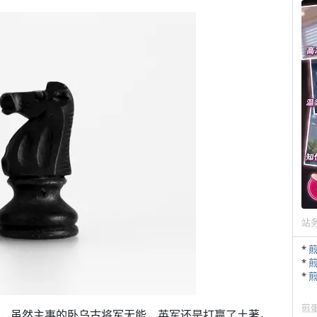
站
*
*
*
煎
火，虽然主事的卧乌古将军无能，英军还是打赢了土著。