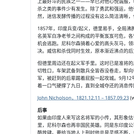
上最好斗的民族之一——早已对他心悦诚服，
杀之类的事件少有发生。除了勇武和强运，他带
然，迷信发酵传播的过程没有这么简洁清晰，
1857年，印度兵变/起义，德里易手，全局
名英军白净老爷之间构成的平衡岌岌可危，各
机会逃跑。尼科尔森骑着心爱的高头灰马，领
决。威信和杀伐同时生效，原本渐近沸点的后
但德里周边还在起义军手里。这时已是准将的
切牲口，车架武备到散兵全皆吞没卷走，犁向
军，被赶到的后辈踢着屁股一起攻城。9月1
着一口气硬撑了九日，直到全城夺还的消息传
John Nicholson，1821.12.11 – 1857.09.23
(w
后事
如果由印度人来写这名将军的小传，其形象估
里，尼科尔森也再非国民英雄。同是东印度公
酷放肆。要给当地人上刑时他总是灵感不断，