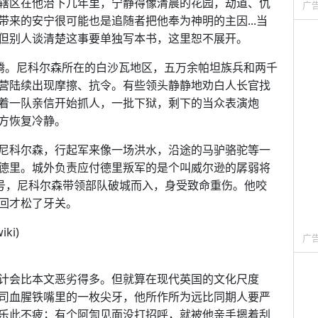
辖区在他治下几年里，宁静得像清晨的花园，劫道、仇
广
来的安宁很可能也是追随者把他奉为神明的主因...当
但别人谈清楚这事要单独写本书，这里恕不展开。
沸腾。尼科尔森所在的白沙瓦地区，五万余帕坦族兵和两千
营陆续出现摩擦、抗令。有些领头静静地劝白人长官找
着一队亲信开始抓人，一批下狱，剩下的当众表演炮
方恢复冷静。
尼科尔森，行起军来像一场洪水，沿途的马驴骆驼等一
德里。城外负责应付德里叛军的是个叫威尔逊的孱弱将
2号，尼科尔森带领部队破城而入，身受致命重伤。他咬
回才松了牙关。
iki)
广
计会比本文恶劣得多。但就算在现代英国的文化尺度
司血腥铁嘴里的一枚尖牙，他所作所为远比同期人要严
乐此不疲；有个阿訇见面没打招呼，就被他亲手摁着刮