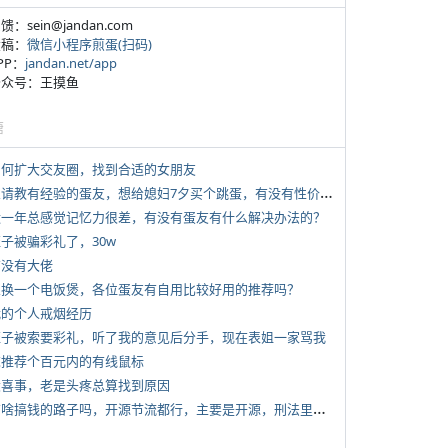
反馈：sein@jandan.com
投稿：
微信小程序煎蛋(扫码)
APP：
jandan.net/app
 公众号：王摸鱼
塘
 如何扩大交友圈，找到合适的女朋友
*
想请教有经验的蛋友，想给媳妇7夕买个跳蛋，有没有性价比高的推荐
 近一年总感觉记忆力很差，有没有蛋友有什么解决办法的？
侄子被骗彩礼了，30w
有没有大佬
 想换一个电饭煲，各位蛋友有自用比较好用的推荐吗？
 我的个人戒烟经历
 侄子被索要彩礼，听了我的意见后分手，现在表姐一家骂我
 求推荐个百元内的有线鼠标
 大喜事，老是头疼总算找到原因
*
有啥搞钱的路子吗，开源节流都行，主要是开源，刑法里的咱不做