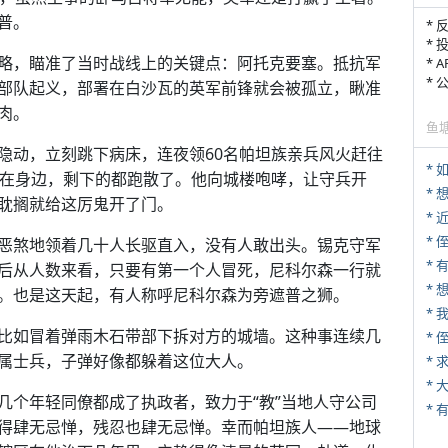
普。
* 
* 
略，瞄准了当时战线上的关键点：阿托克要塞。抵抗军
* 
*
部队起义，部署在白沙瓦的英军前锋就会被孤立，瞅准
肉。
鱼
隐动，立刻跳下病床，连夜领60名帕坦族亲兵风火赶往
*
跟在身边，剩下的都跑散了。他向城楼咆哮，让守兵开
耽搁就给这厉鬼开了门。
*
* 
恶煞地领着几十人长驱直入，没有人敢出头。锡克守军
* 
后从人数来看，只要有第一个人冒死，尼科尔森一行就
*
。也是这天起，有人称呼尼科尔森为旁遮普之狮。
*
比如冒着弹雨木石带部下拆对方的城墙。这种事连续几
*
属士兵，子弹好像都躲着这位大人。
*
*
几个年轻同僚都成了执政者，致力于“教”当地人守公司
得肆无忌惮，残忍也肆无忌惮。幸而帕坦族人——地球