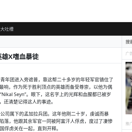
大吐槽
广
英雄X嗜血暴徒
精英青年团进入旁遮普，靠这帮二十多岁的年轻军官镇住了
最响，作为死于胜利顶点的英雄而备受尊崇，以他为偶
ikal Seyn”。眼下，这名字上的光辉和血腥都已被岁
，还清楚记得这人的事迹。
度公司属下的孟加拉兵团。这年他刚二十岁，虔诚而暴
围攻中陷落，他跟其余军官一同被阿富汗人俘虏，度过了凄惨
推
英国俘虏关在一起，直到开释。