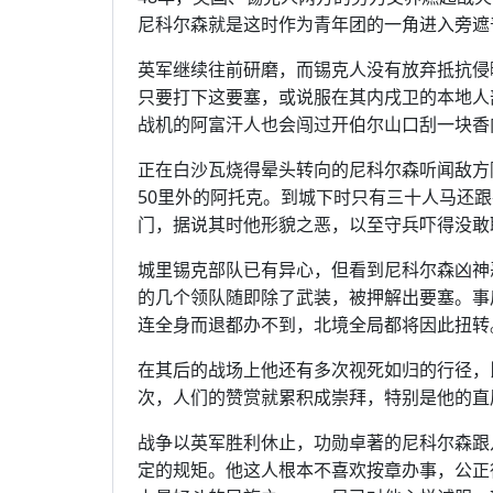
尼科尔森就是这时作为青年团的一角进入旁遮
英军继续往前研磨，而锡克人没有放弃抵抗侵
只要打下这要塞，或说服在其内戌卫的本地人
战机的阿富汗人也会闯过开伯尔山口刮一块香
正在白沙瓦烧得晕头转向的尼科尔森听闻敌方
50里外的阿托克。到城下时只有三十人马还
门，据说其时他形貌之恶，以至守兵吓得没敢
城里锡克部队已有异心，但看到尼科尔森凶神
的几个领队随即除了武装，被押解出要塞。事
连全身而退都办不到，北境全局都将因此扭转
在其后的战场上他还有多次视死如归的行径，
次，人们的赞赏就累积成崇拜，特别是他的直
战争以英军胜利休止，功勋卓著的尼科尔森跟
定的规矩。他这人根本不喜欢按章办事，公正