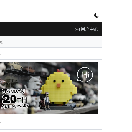
用户中心
告
广