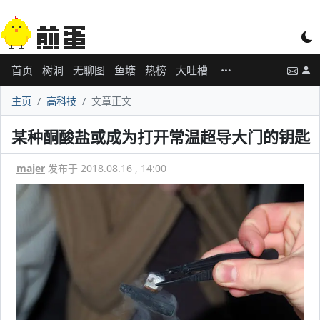
首页
树洞
无聊图
鱼塘
热榜
大吐槽
主页
高科技
文章正文
某种酮酸盐或成为打开常温超导大门的钥匙
majer
发布于 2018.08.16 , 14:00