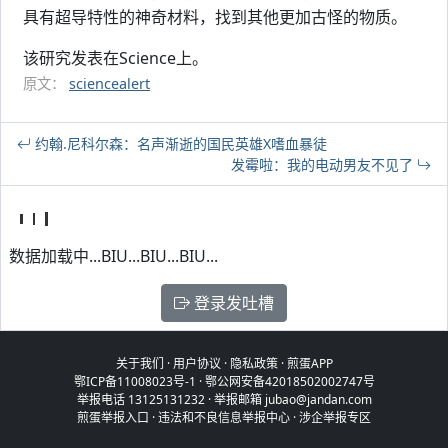
具有超导特性的神奇材料，找到其他更加古怪的物质。
该研究发表在Science上。
原文：
sciencealert
约翰.尼科尔森：名声渐逝的国民英雄X嗜血暴徒
发霉啦：我的电动男友不见了
数据加载中...BIU...BIU...BIU...
登录发吐槽
关于我们
·
用户协议
·
隐私政策
·
煎蛋APP
鄂ICP备11008023号-1
·
鄂公网安备42018502002747号
举报电话 13125131232 · 举报邮箱 jubao@jandan.com
煎蛋举报入口
·
违法和不良信息举报中心
·
涉企举报专区