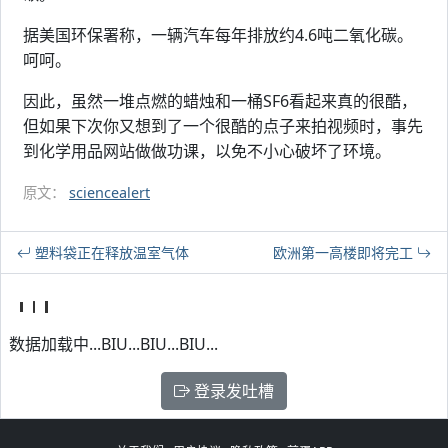
据美国环保署称，一辆汽车每年排放约4.6吨二氧化碳。
呵呵。
因此，虽然一堆点燃的蜡烛和一桶SF6看起来真的很酷，
但如果下次你又想到了一个很酷的点子来拍视频时，事先
到化学用品网站做做功课，以免不小心破坏了环境。
原文：
sciencealert
塑料袋正在释放温室气体
欧洲第一高楼即将完工
数据加载中...BIU...BIU...BIU...
登录发吐槽