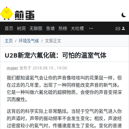
首页
树洞
无聊图
鱼塘
热榜
大吐槽
主页
环境及气候
文章正文
U2B新宠六氟化硫：可怕的温室气体
majer
发布于 2018.08.10 , 10:00
我们都知道氦气会让你的声音像吱吱叫的花栗鼠一样，但
在过去的几年里，出现了一种同样能改变声音的新气体。
它是一种叫做六氟化硫的超稠物质，会使你的声音变得深
沉而魔性。
这背后的科学实际上非常酷炫。当轻于空气的氦气进入你
的声道时，声带的振动频率不会发生变化；相反，声波经
过密度较小的氦气时，传播速度发生了变化。变化的音速