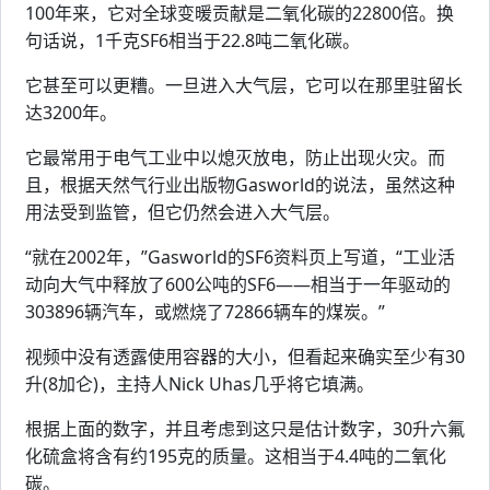
100年来，它对全球变暖贡献是二氧化碳的22800倍。换
句话说，1千克SF6相当于22.8吨二氧化碳。
它甚至可以更糟。一旦进入大气层，它可以在那里驻留长
达3200年。
它最常用于电气工业中以熄灭放电，防止出现火灾。而
且，根据天然气行业出版物Gasworld的说法，虽然这种
用法受到监管，但它仍然会进入大气层。
“就在2002年，”Gasworld的SF6资料页上写道，“工业活
动向大气中释放了600公吨的SF6——相当于一年驱动的
303896辆汽车，或燃烧了72866辆车的煤炭。”
视频中没有透露使用容器的大小，但看起来确实至少有30
升(8加仑)，主持人Nick Uhas几乎将它填满。
根据上面的数字，并且考虑到这只是估计数字，30升六氟
化硫盒将含有约195克的质量。这相当于4.4吨的二氧化
碳。