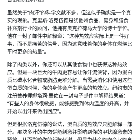
虽然关于“肉汗”的科学文献不多，但这似乎确实是一个真
实的现象。克里斯·洛克伍德是犹他州食品、健身和膳食
补充剂行业的顾问，他拥有奥克拉荷马大学的博士学位。
他在一封子邮件中解释道：“这种热效应实际上是一件好
事，而不是痛苦的信号，因为这意味着你的身体在燃烧比
平时更多的热量”。
除了肉类以外，你还可以从其他食物中也获得这种热效
应。但是一块巨大的牛肉更容易让你汗流浃背，因为蛋白
质比碳水化合物或脂肪更难分解。当需要消化和使用这些
蛋白质的时候，你的身体会产生更高的热效应。纽约市的
注册营养师娜塔莉·里佐在一封电子邮件中解释结果道：
“有些人的身体很敏感，能够感受到体内温度的升高，并
开始以出汗来做出回应”。
但是根据洛克伍德的说法，蛋白质的热效应只能解释一部
分。那块多汁的牛肉饼能刺激并影响到你的甲状腺激素的
释放，从而影响你的新陈代谢。但是为什么吃肉会比吃含