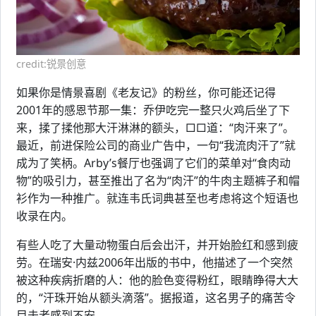
credit:锐景创意
如果你是情景喜剧《老友记》的粉丝，你可能还记得
2001年的感恩节那一集：乔伊吃完一整只火鸡后坐了下
来，揉了揉他那大汗淋淋的额头，□□道：“肉汗来了”。
最近，前进保险公司的商业广告中，一句“我流肉汗了”就
成为了笑柄。Arby’s餐厅也强调了它们的菜单对“食肉动
物”的吸引力，甚至推出了名为“肉汗”的牛肉主题裤子和帽
衫作为一种推广。就连韦氏词典甚至也考虑将这个短语也
收录在内。
有些人吃了大量动物蛋白后会出汗，并开始脸红和感到疲
劳。在瑞安·内兹2006年出版的书中，他描述了一个突然
被这种疾病折磨的人：他的脸色变得粉红，眼睛睁得大大
的，“汗珠开始从额头滴落”。据报道，这名男子的痛苦令
目击者感到不安。