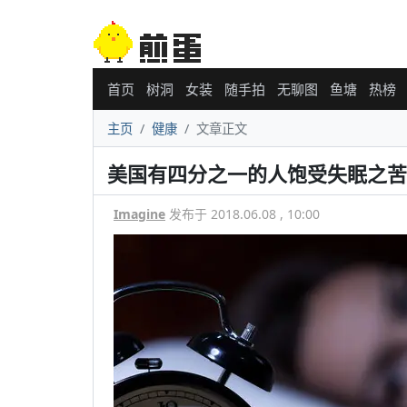
首页
树洞
女装
随手拍
无聊图
鱼塘
热榜
主页
健康
文章正文
美国有四分之一的人饱受失眠之苦
Imagine
发布于 2018.06.08 , 10:00