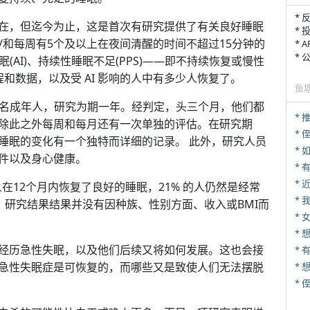
* 
在，但迄今为止，这是首次有研究提供了有关良好睡眠
* 
或/和每周有5个及以上在夜间清醒的时间不超过15分钟的
* 
*
眠(AI)、持续性睡眠不足(PPS)——即不持续恢复或慢性
程和数据，以及受 AI 影响的人中有多少人恢复了。
鱼
1435名成年人，研究为期一年。经判定，头三个月，他们都
*
除此之外每周和每月还有一次单独的评估。在研究期
* 
睡眠的变化有一个独特而详细的记录。 此外，研究人员
*
件以及身心健康。
*
人在12个月内恢复了良好的睡眠，21% 的人仍然是经常
*
。研究结果结果并没有因种族、性别方面、收入或BMI而
* 
经历急性失眠，以及他们后续又将如何发展。这也会接
* 
急性失眠症是可恢复的，而哪些又是致使人们无法摆脱
*
*