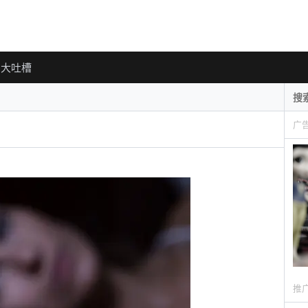
大吐槽
广
推