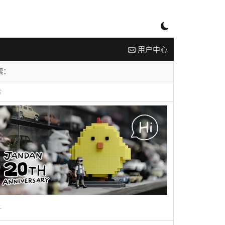
用户中心
告
广