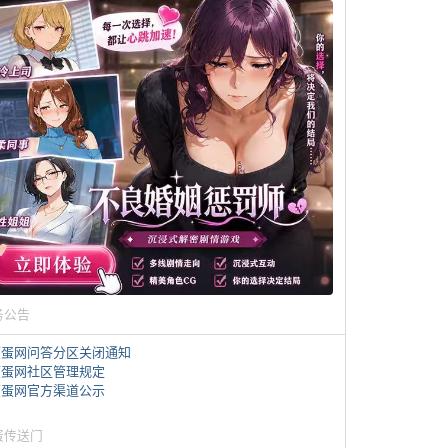
务公告
煎蛋网问答分区关闭通知
煎蛋网社区管理规定
煎蛋网官方渠道公示
蛋传送门