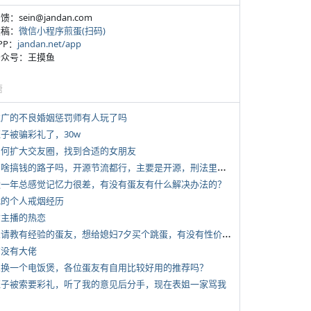
反馈：sein@jandan.com
投稿：
微信小程序煎蛋(扫码)
APP：
jandan.net/app
 公众号：王摸鱼
塘
 推广的不良婚姻惩罚师有人玩了吗
侄子被骗彩礼了，30w
 如何扩大交友圈，找到合适的女朋友
*
有啥搞钱的路子吗，开源节流都行，主要是开源，刑法里的咱不做
 近一年总感觉记忆力很差，有没有蛋友有什么解决办法的？
 我的个人戒烟经历
女主播的热恋
*
想请教有经验的蛋友，想给媳妇7夕买个跳蛋，有没有性价比高的推荐
有没有大佬
 想换一个电饭煲，各位蛋友有自用比较好用的推荐吗？
 侄子被索要彩礼，听了我的意见后分手，现在表姐一家骂我