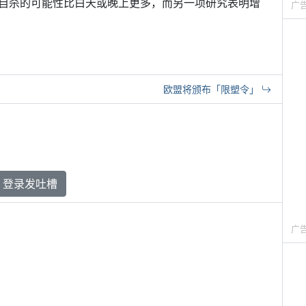
自杀的可能性比白天或晚上更多，而另一项研究表明增
广
欧盟将颁布「限塑令」
登录发吐槽
广