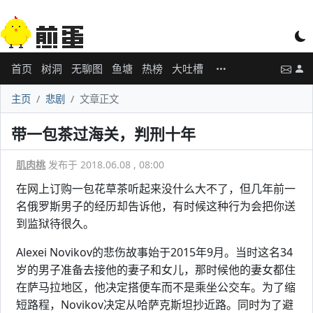
首页
树洞
无聊图
鱼塘
热榜
大吐槽
主页
悲剧
文章正文
带一包茶过海关，判刑十年
肌肉桃
发布于 2018.06.08 , 08:00
在网上订购一包花草茶听起来没什么大不了，但几年前一
名俄罗斯男子的经历却告诉他，有时候这种行为会把你送
到监狱待很久。
Alexei Novikov的悲伤故事始于2015年9月。当时这名34
岁的男子准备去接他的妻子和女儿，那时候他的妻女都住
在萨马拉地区，他决定搭便车而不是乘坐公交车。为了缩
短路程，Novikov决定从哈萨克斯坦抄近路。同时为了避