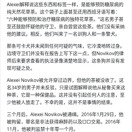
Alexei解释说这些东西和标签一样，是能够预防糖尿病的
纯天然花草茶。这个袋子上面甚至还用西班牙语写着：
“六种能够预防和治疗糖尿病的独特花草茶。”这名男子甚
至还鼓励怀疑他的守卫，亲自尝尝这些茶。他们没有采纳
他的建议。相反，他们叫来了一名训狗人和一条警犬。
那条可卡犬并未闻到任何可疑的气味，它冷漠地转过身。
边境守卫们并没有在报告上写下这一点，但Novikov的律
师后来要求查看的执法录像清楚地显示，这条狗并没有发
现可疑之处。
Alexei Novikov被允许穿过边界，但他的茶被没收了。这
名34岁的男子并未反驳，只是试图解释说他从秘鲁买来这
种茶，它是一种保健品。这并没有引起任何人的注意，至
少他被人放走了。不幸的是，这并不是事情的结束。
三个月后，Alexei Novikov被通缉。2016年1月29日，他
被拘留，罪名是非法获得麻醉药以及□□交易。2016年
11月，他被判监禁十年零一个月。