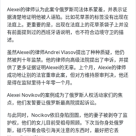
Alexei的律师认为此案令俄罗斯司法体系蒙羞，并表示证
据清楚地证明他被人诬陷。比如花草茶的标签没有出现在
法庭上。更重要的是，出现在法庭上的花草茶袋子上并没
有前面提到过的西班牙语说明，也不符合边境守卫的描
述。
虽然Alexei的律师Andrei Vlasov提出了种种质疑，他仍
然被判十年监禁。他的律师向高级法院提出了申诉，并提
供了更多证据证明Alexei的无辜。上个月，Alexie的律师
成功地让别的法官重审此案，但对方维持原审判决，他还
是得在监狱里待十年零一个月。
Alexei Novikov的案例成为了俄罗斯人权活动家们的焦
点，他们发誓要让俄罗斯最高院提起诉讼。
与此同时，Nocikov依旧身陷囹圄，他的妻子被剥夺了监
护权，他们的女儿目前受祖母照顾。下次当你身处俄罗
斯，碰巧带着会吸引海关注意的东西时，最好把它丢