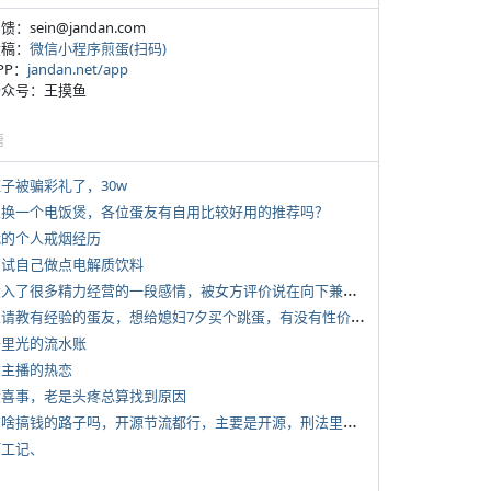
反馈：sein@jandan.com
投稿：
微信小程序煎蛋(扫码)
APP：
jandan.net/app
 公众号：王摸鱼
塘
侄子被骗彩礼了，30w
 想换一个电饭煲，各位蛋友有自用比较好用的推荐吗？
 我的个人戒烟经历
 尝试自己做点电解质饮料
*
投入了很多精力经营的一段感情，被女方评价说在向下兼容我，感觉有点破防
*
想请教有经验的蛋友，想给媳妇7夕买个跳蛋，有没有性价比高的推荐
 千里光的流水账
女主播的热恋
 大喜事，老是头疼总算找到原因
*
有啥搞钱的路子吗，开源节流都行，主要是开源，刑法里的咱不做
打工记、