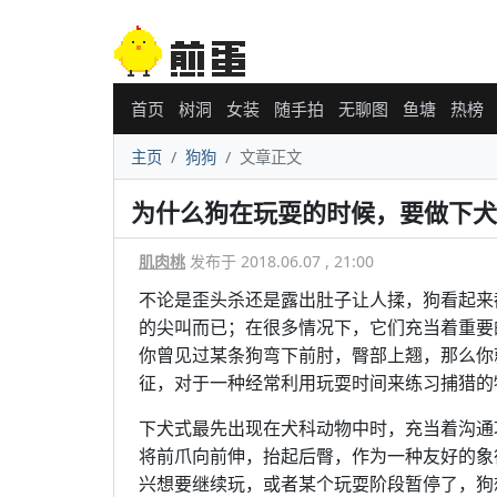
首页
树洞
女装
随手拍
无聊图
鱼塘
热榜
主页
狗狗
文章正文
为什么狗在玩耍的时候，要做下犬
肌肉桃
发布于 2018.06.07 , 21:00
不论是歪头杀还是露出肚子让人揉，狗看起来
的尖叫而已；在很多情况下，它们充当着重要
你曾见过某条狗弯下前肘，臀部上翘，那么你
征，对于一种经常利用玩耍时间来练习捕猎的
下犬式最先出现在犬科动物中时，充当着沟通
将前爪向前伸，抬起后臀，作为一种友好的象
兴想要继续玩，或者某个玩耍阶段暂停了，狗