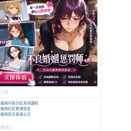
务公告
煎蛋网问答分区关闭通知
煎蛋网社区管理规定
煎蛋网官方渠道公示
蛋传送门