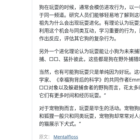
狗在玩耍的时候，通常会模仿进攻行为，以一
于同一频道。研究人员们能够轻易地了解到这
祖先为什么会出现玩耍进化。有理论认为玩耍
利用这个机会与同类互动，学习重要的行为，
作出反应，评估其它狗的复杂行为。
另外一个进化理论认为玩耍能让小狗为未来捕
捕、□□、猛扑彼此，这些都是狗在野外捕猎
当然，也有可能狗玩耍只是单纯因为好玩。这
学家、《幸福狗背后的科学》的共同作者Emma
□□对象以及躲避捕食者的野狗而言，花太多
它们有更多时间和经历玩耍。”
对于宠物狗而言，玩耍是毕生的活动。宠物狗
和狐狸一般只和同类玩耍，宠物狗却常常对人类
的猫展示下犬式。”
原文：
Mentalfloss