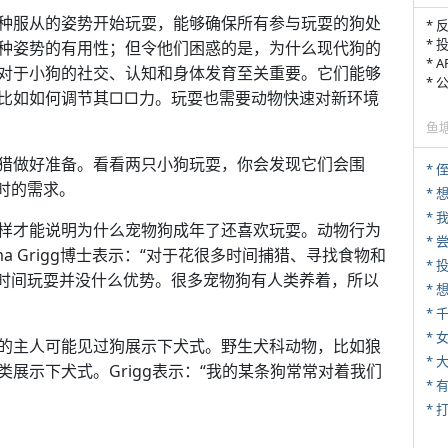
种服从的姿势开始玩耍，能够确保所有参与玩耍的狗处
* 
* 
种姿势的有用性；但令他们困惑的是，为什么现代狗的
* 
对于小狗的社交、认知和身体发育至关重要。它们能够
*
比如如何调节其□□力。玩耍也需要动物快速对新环境
鱼
猎做好准备。看看两只小狗玩耍，你会发现它们会围
* 
时的需求。
*
*
样才能说明为什么宠物狗成年了还喜欢玩耍。动物行为
*
 Grigg博士表示：“对于花很多时间捕猎、寻找食物和
时间玩耍并没什么优势。很多宠物狗有人类养着，所以
*
* 
的主人可能见过狗展示下犬式。野生犬科动物，比如狼
*
展示下犬式。Grigg表示：“我的某条狗常常对着我们
* 