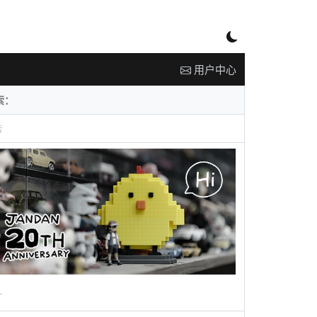
用户中心
告
广