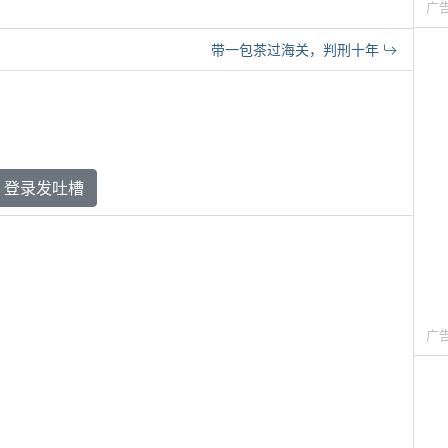
广
带一包茶过海关，判刑十年
登录发吐槽
广