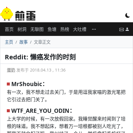
首页
树洞
无聊图
鱼塘
热榜
大吐槽
主页
故事
文章正文
Reddit: 懒癌发作的时刻
蛋奶
发布于 2018.04.13 , 11:36
MrShoubic：
有一次，我不想走过去关门，于是用逗我家喵的激光笔把
它引过去把门关了。
WTF_ARE_YOU_ODIN：
上大学的时候，有一次放假回家。我睡觉醒来时闻到了培
根的味道。我不想起床，想着万一培根都被别人吃光了，