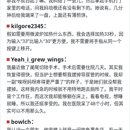
那我不就白起了嘛。我纠结了一会儿，然后拿起手机打了
家里的电话，问我妈培根还有没有剩下的。她说有，几分
钟后给我端来了一盘，上面还有薄煎饼。
kilgore2345：
假如需要用微波炉加热什么东西，我会选择加热33秒，因
为输入“33”比输入“30”更方便，我不需要将手指从同一个
按键上移开。
Yeah_i_grew_wings：
我最近做了阑尾切除手术，手术后需要住院几天。其实我
恢复得很快，但当护士想要帮我拔掉导尿管的时候，我却
一副“唉呀妈呀疼得更严重了”的样子，于是她们就没帮我
拔掉。这样我内急的时候就不用特地跑去厕所了。我平时
是个工作狂，而这次我却能够躺在床上，看看电视，想睡
就睡，所以我还挺享受的。我在医院呆了48个小时，但其
实可以不用那么久。
bowlch：
我认识一个朋友，他家楼上就是一间炸鱼薯条店。有一天