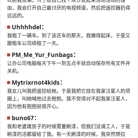
以前我很懒，为了给自己找个从沙发起来活动活动的理
由，我会打开自己最讨厌的电视频道，然后把遥控器扔得
远远的。
Uhhhhdel：
我租了一辆车。到了该还车的那天，我懒得起床，于是又
跟租车公司续租了一天。
PM_Me_Yur_Funbags：
让办公司电脑每天下午一到五点半就自动保存所有文件并
关机。
Mytrixrnot4kids：
我女儿叫我把遥控给她。于是我把它挂在我家汪星人的项
圈上，叫她喊他过去抱抱。我不觉得对不起我家汪星人，
因为他有抱抱就很开心。
buno67：
我和老婆建房子的时候需要刷漆，但我们没请工人，于是
刷漆的活都留给了我。有一天刷漆的时候，我突然想拉