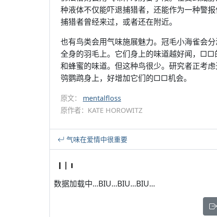
种液体不仅能吓退捕猎者，还能作为一种警报
捕猎者曾经来过，或者还在附近。
也有鸟类会用气味施展魅力。冠毛小海雀会分
全身的羽毛上。它们身上的味道越好闻，□□
和蜂蜜的味道。但这种鸟很少。研究者正考虑
鸮鹦鹉身上，好增加它们的□□机会。
原文：
mentalfloss
原作者：KATE HOROWITZ
气味在爱情中很重要
数据加载中...BIU...BIU...BIU...