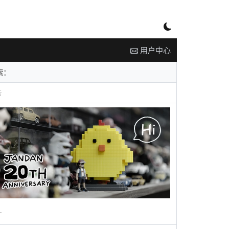
用户中心
告
广