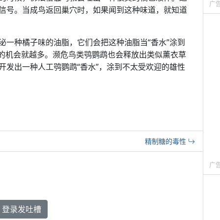
广
信号。当成鸟返回巢穴时，如果闻到这种味道，就知道
泌一种橘子味的油脂，它们会把这种油脂当“香水”涂到
的机会就越多。濒危鸟类鸮鹦鹉也会释放出类似薰衣草
开发出一种人工鸮鹦鹉“香水”，涂到不太受欢迎的雄性
精制糖的毒性
广
登录发吐槽