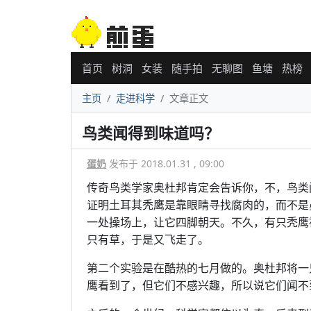
首页
树洞
女装
随手拍
无聊图
鱼塘
热榜
主页
走进科学
文章正文
鸟类闻得到味道吗？
蛋奶
发布于 2018.01.31 , 09:00
传奇鸟类学家奥杜邦肯定会告诉你，不，鸟类
证明土耳其秃鹰是靠眼睛寻找腐肉的，而不是
一处操场上，让它四脚朝天。不久，有只秃鹰
只有草，于是又飞走了。
第二个实验是在酷热的七月做的。奥杜邦将一
鹰看到了，但它们不感兴趣，所以说它们闻不