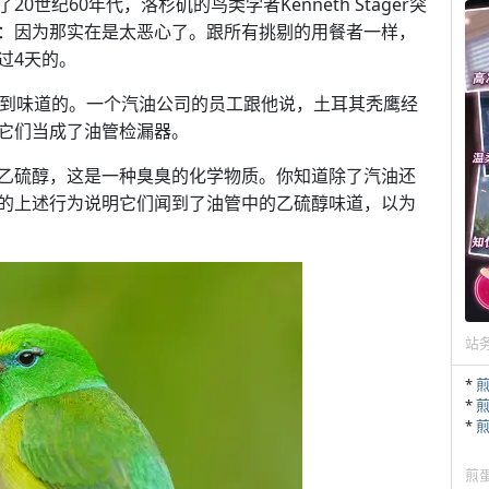
世纪60年代，洛杉矶的鸟类学者Kenneth Stager突
：因为那实在是太恶心了。跟所有挑剔的用餐者一样，
过4天的。
闻得到味道的。一个汽油公司的员工跟他说，土耳其秃鹰经
它们当成了油管检漏器。
乙硫醇，这是一种臭臭的化学物质。你知道除了汽油还
的上述行为说明它们闻到了油管中的乙硫醇味道，以为
站
*
*
*
煎