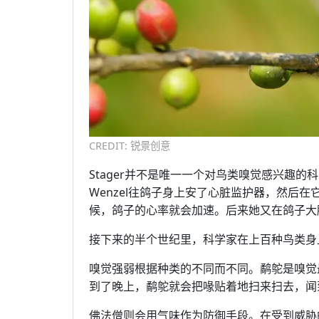
CREDIT: 锐景创意
Stager并不是唯一一个对鸟类嗅觉感兴趣的科
Wenzel往鸽子身上安了心脏监护器，然后
候，鸽子的心率就会加速。后来她又在鸽子大
接下来的半个世纪里，科学家在上百种鸟类身
嗅觉强弱根据种类的不同而不同。鹬鸵是嗅觉
到了晚上，鹬鸵就会把喙贴着地扫来扫去，闻
佛法僧则会用气味作为防御手段。在受到威胁