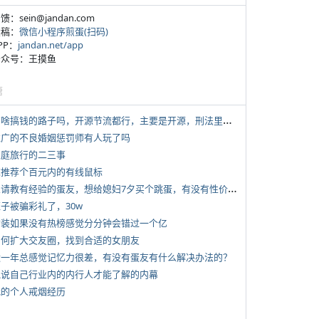
反馈：sein@jandan.com
投稿：
微信小程序煎蛋(扫码)
APP：
jandan.net/app
 公众号：王摸鱼
塘
*
有啥搞钱的路子吗，开源节流都行，主要是开源，刑法里的咱不做
 推广的不良婚姻惩罚师有人玩了吗
 家庭旅行的二三事
 求推荐个百元内的有线鼠标
*
想请教有经验的蛋友，想给媳妇7夕买个跳蛋，有没有性价比高的推荐
侄子被骗彩礼了，30w
 女装如果没有热榜感觉分分钟会错过一个亿
 如何扩大交友圈，找到合适的女朋友
 近一年总感觉记忆力很差，有没有蛋友有什么解决办法的？
 说说自己行业内的内行人才能了解的内幕
 我的个人戒烟经历