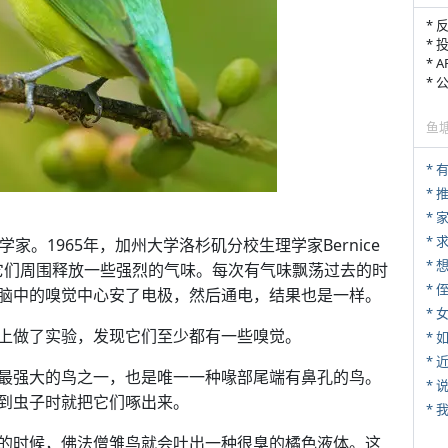
* 
* 
* 
*
鱼
*
*
*
学家。1965年，加州大学洛杉矶分校生理学家Bernice
在它们周围释放一些强烈的气味。每次有气味飘荡过去的时
* 
脑中的嗅觉中心安了电极，然后通电，结果也是一样。
*
上做了实验，发现它们至少都有一些嗅觉。
*
*
最强大的鸟之一，也是唯一一种喙部尾端有鼻孔的鸟。
*
到虫子时就把它们啄出来。
*
的时候，佛法僧雏鸟就会吐出一种很臭的橘色液体。这