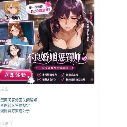
务公告
煎蛋网问答分区关闭通知
煎蛋网社区管理规定
煎蛋网官方渠道公示
蛋传送门