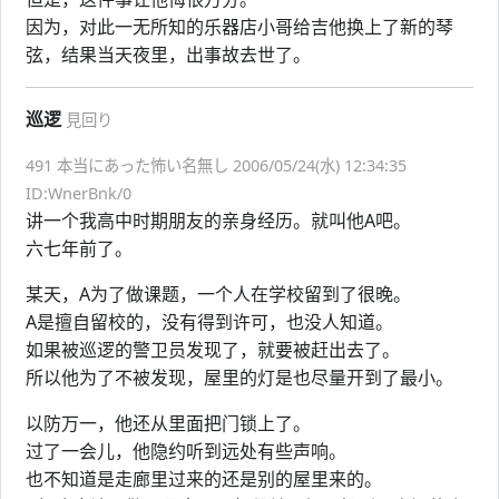
因为，对此一无所知的乐器店小哥给吉他换上了新的琴
弦，结果当天夜里，出事故去世了。
巡逻
見回り
491 本当にあった怖い名無し 2006/05/24(水) 12:34:35
ID:WnerBnk/0
讲一个我高中时期朋友的亲身经历。就叫他A吧。
六七年前了。
某天，A为了做课题，一个人在学校留到了很晚。
A是擅自留校的，没有得到许可，也没人知道。
如果被巡逻的警卫员发现了，就要被赶出去了。
所以他为了不被发现，屋里的灯是也尽量开到了最小。
以防万一，他还从里面把门锁上了。
过了一会儿，他隐约听到远处有些声响。
也不知道是走廊里过来的还是别的屋里来的。