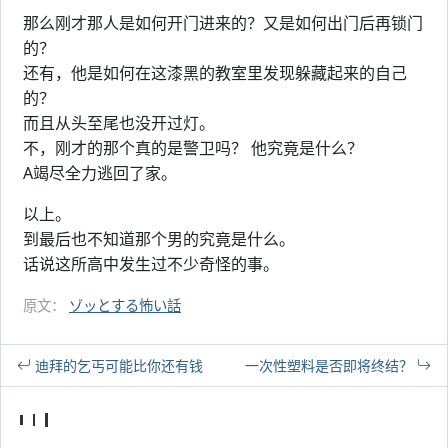
那么刚才那人是如何开门进来的？又是如何出门后再锁门
的？
还有，他是如何在这漆黑的教室里发现躲藏起来的自己
的？
而且从头至尾也没开过灯。
不，刚才的那个真的是警卫吗？ 他究竟是什么？
A竭尽全力逃回了家。
以上。
到最后也不知道那个男的究竟是什么。
话说这所高中发生过不少奇怪的事。
原文：
ゾッとする怖い話
迪拜的乞丐可能比你还有钱
一次性塑料是否即将终结？