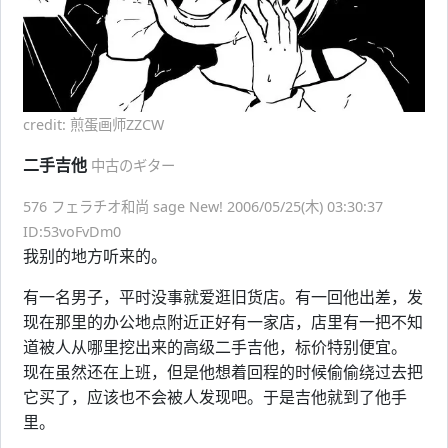
credit: 煎蛋画师ZZCW
二手吉他
中古のギター
576 フェラチオ和尚 sage New! 2006/05/25(木) 03:30:37
ID:53voFvDm0
我别的地方听来的。
有一名男子，平时没事就爱逛旧货店。有一回他出差，发
现在那里的办公地点附近正好有一家店，店里有一把不知
道被人从哪里挖出来的高级二手吉他，标价特别便宜。
现在虽然还在上班，但是他想着回程的时候偷偷绕过去把
它买了，应该也不会被人发现吧。于是吉他就到了他手
里。