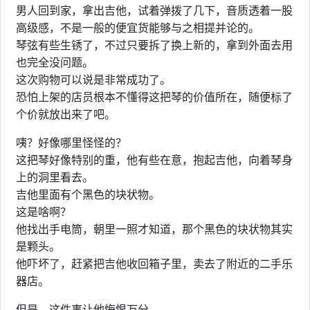
男人回到家，拿出吉他，试着弹拨了几下，音质透着一股
高级感，不是一般的便宜货能够与之相提并论的。
琴弦有些生锈了，不过只要拆了换上新的，拿到外面去用
也完全没问题。
这次购物可以说是非常成功了。
恐怕上架的店员根本不懂得这把琴的价值所在，随便标了
个价就放出来了吧。
咦？好像哪里怪怪的？
这把琴好像特别的重，他有些在意，抱起吉他，向着琴身
上的洞里看去。
吉他里面有个黑色的块状物。
这是啥啊？
他找出手电筒，朝里一照才知道，那个黑色的块状物其实
是颗头。
他吓坏了，赶紧把吉他收回箱子里，卖去了附近的二手乐
器店。
但是，这件事让他悔恨万分。