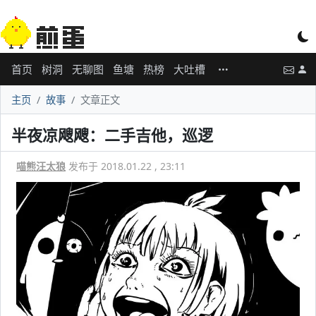
首页
树洞
无聊图
鱼塘
热榜
大吐槽
主页
故事
文章正文
半夜凉飕飕：二手吉他，巡逻
喵熊汪太狼
发布于 2018.01.22 , 23:11