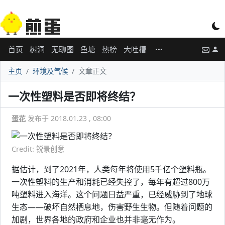
首页
树洞
无聊图
鱼塘
热榜
大吐槽
主页
环境及气候
文章正文
一次性塑料是否即将终结？
蛋花
发布于 2018.01.23 , 08:00
Credit: 锐景创意
据估计，到了2021年，人类每年将使用5千亿个塑料瓶。
一次性塑料的生产和消耗已经失控了，每年有超过800万
吨塑料进入海洋。这个问题日益严重，已经威胁到了地球
生态——破坏自然栖息地，伤害野生生物。但随着问题的
加剧，世界各地的政府和企业也并非毫无作为。