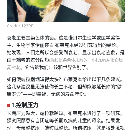
Credit: 123RF
衰老主要是染色体的错。这是诺贝尔生理学或医学奖得
主、生物学家伊丽莎白·布莱克本经过研究得出的结论。
她发现，人们之所以会感受到衰老、显示出衰老迹象，是
由于端粒的过分缩短
(端粒是染色体末端的一小段DNA-蛋白质
。它告诉我们：该和世界告别了。
复合体)
如何使端粒别缩短得太快？布莱克本给出以下几条建议。
这几条建议虽无法使你长生不老，但却能够延长你的“健
康寿命”——即幸福、无病的寿命年份。
1.控制压力
长期压力越大，端粒就越短。布莱克本进行了一项研究，
探究照顾患有自闭症等长期疾病的儿童的母亲。结果发
现，母亲越抗压，端粒就越长。所谓抗压，就是将处境视