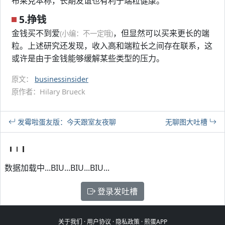
布莱克本称，长期友谊也有利于端粒健康。
5.挣钱
金钱买不到爱
，但显然可以买来更长的端
(小编：不一定哦)
粒。上述研究还发现，收入高和端粒长之间存在联系，这
或许是由于金钱能够缓解某些类型的压力。
原文：
businessinsider
原作者：Hilary Brueck
发霉啦蛋友版：今天跟室友夜聊
无聊图大吐槽
数据加载中...BIU...BIU...BIU...
登录发吐槽
关于我们
·
用户协议
·
隐私政策
·
煎蛋APP