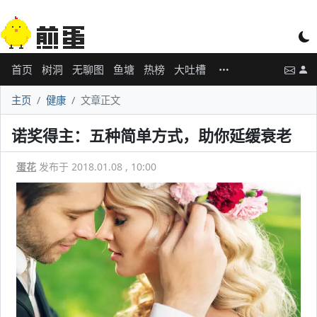
首页
树洞
无聊图
鱼塘
热榜
大吐槽
主页
健康
文章正文
诺奖得主：五种简单方式，助你延缓衰老
蛋花
发布于 2018.01.08 , 10:00