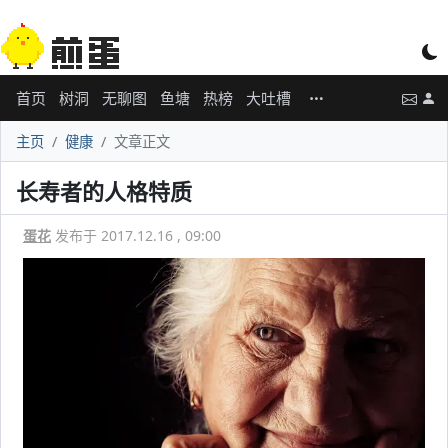
首页
树洞
无聊图
鱼塘
热榜
大吐槽
主页
健康
文章正文
长寿者的人格特质
蛋花
发布于 2017.12.16 , 09:00