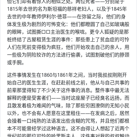
但它们却有着惊人的相似之处。两位死者——分别是于
1815年去世的名为斯坦福的慈祥老妇人，以及于1845年
去世的中年教师伊利尔·徳菲——在弥留之际，他们的身
体发生极为剧烈的可怖变化：他们都瞪圆了自己如玻璃般
的眼眸，试图撕□□主治医生的喉咙。更令人狐疑的是那
桩终结了古屋租赁生涯的事件：那些患上了贫血症的可怜
人们在死前变得极为疯狂，他们开始攻击自己的亲人，用
一些极为阴险狡诈的方法进行偷袭，试图割破他们的脖颈
或手腕。
这件事情发生在1860与1861年之间，当时我叔叔刚刚开
始自己的医生生涯，在赶赴前线之前，他从与自己共事的
前辈那里得知了不少关于这件事的消息。整件事中最无法
解释的便是受害者们——当时这座屋子已经臭名远扬，而
且散发着极为难闻的气味，除了那些穷困潦倒的无知小民
以外，也不会有人愿意在这里租住——在发病之后，居然
会操着一口纯熟的法语发出些含糊的咒骂，并且他们都根
本不可能曾经学过这种语言。这不由得让人想起了近两个
世纪前的那位可怜的哈里斯夫人，这件事对我的叔叔触动