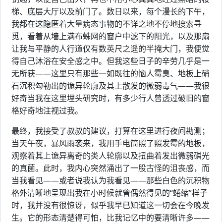
梯、底层大厅以及前门了。数日以来，每个漫长的下午，
我都在这隐匿着大量病态事物的不详之地不停地搜索寻
觅，看着从墙上满布蛛网的窗户中滤下的阳光，以及那扇
让我与平静的人行道仅有数英尺之遥的半掩大门，我便觉
得自己沐浴在安全感之中。但我这些日子的辛劳几乎是一
无所获——这里只有那些一如既往的恼人霉臭、地板上硝
石沉积勾勒出的诡异轮廓及其上散发的微弱毒气——我很
好奇当我在这里埋头研究时，有多少行人曾透过破旧的窗
格好奇地注视过我。
最终，我接受了叔叔的建议，打算在这里进行夜间勘测；
当天午夜，暴风雨袭来，我用手电筒照了照发霉的地板，
观察着其上诡异离奇的类人轮廓以及扭曲着发出微弱磷光
的真菌。此时，我内心突然涌出了一股古怪的沮丧感，而
当我看见——或者说我认为我看见——那些白色的沉积物
格外清晰地呈现出我在小时候就曾偶然得见的“蜷缩”样子
时，我并没有很惊讶，似乎我早已知道这一切会在今晚发
生。它的形态清楚得可怕，比我记忆中的要清晰许多——