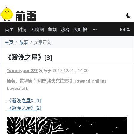
首页
树洞
无聊图
鱼塘
热榜
大吐槽
主页
故事
文章正文
《避浼之屋》[3]
Tommygun977
发布于 2017.12.01 , 14:00
原著：霍华德·菲利普·洛夫克拉夫特 Howard Phillips
Lovecraft
《避浼之屋》[1]
《避浼之屋》[2]