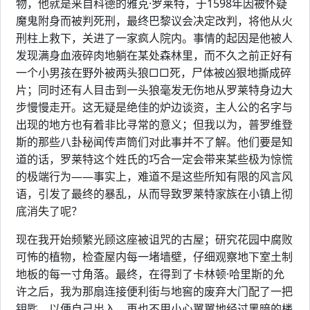
物，他就是来自科德的雅克·罗莱特，于1598年因被怀疑
魔鬼附身而被判死刑，最终巴黎议会决定改判，将他从火
刑柱上救下，关进了一家疯人院内。事情的起因是他被人
发现满身血液碎肉地躺在某处森林里，而不久之前正好有
一个小男孩在野外被两头狼□□死，尸体被凶狠地撕成碎
片；同时还有人目击到一头狼毫发无伤地从罗莱特身边大
步慢慢走开。这无疑是绝佳的炉边谈资，主人公的名字与
出现的地方也有着非比寻常的意义；但我以为，普罗维登
斯的那些八卦秘闻传声筒们对此事并不了解。他们要是知
道的话，罗莱特这个姓氏的巧合一定会带来某些极为惊慌
的极端行为——事实上，难道不是这些所知有限的风言风
语，引发了最终的暴乱，从而导致罗莱特家族在小镇上彻
底消失了呢？
现在我开始频繁光顾这座被诅咒的古屋；研究花园中腐败
可怖的植物，检查屋内每一堵墙壁，仔细观察地下室土制
地板的每一寸角落。最终，在得到了卡林顿·哈里斯的允
许之后，我为那扇连接便利街与地窖的废弃大门配了一把
钥匙，以便自己出入，再也不用小心翼翼地经过黑暗的楼