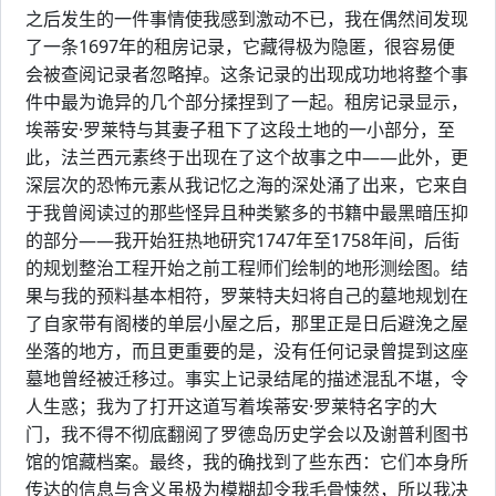
之后发生的一件事情使我感到激动不已，我在偶然间发现
了一条1697年的租房记录，它藏得极为隐匿，很容易便
会被查阅记录者忽略掉。这条记录的出现成功地将整个事
件中最为诡异的几个部分揉捏到了一起。租房记录显示，
埃蒂安·罗莱特与其妻子租下了这段土地的一小部分，至
此，法兰西元素终于出现在了这个故事之中——此外，更
深层次的恐怖元素从我记忆之海的深处涌了出来，它来自
于我曾阅读过的那些怪异且种类繁多的书籍中最黑暗压抑
的部分——我开始狂热地研究1747年至1758年间，后街
的规划整治工程开始之前工程师们绘制的地形测绘图。结
果与我的预料基本相符，罗莱特夫妇将自己的墓地规划在
了自家带有阁楼的单层小屋之后，那里正是日后避浼之屋
坐落的地方，而且更重要的是，没有任何记录曾提到这座
墓地曾经被迁移过。事实上记录结尾的描述混乱不堪，令
人生惑；我为了打开这道写着埃蒂安·罗莱特名字的大
门，我不得不彻底翻阅了罗德岛历史学会以及谢普利图书
馆的馆藏档案。最终，我的确找到了些东西：它们本身所
传达的信息与含义虽极为模糊却令我毛骨悚然，所以我决