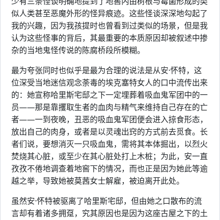
少有三条怪谈明确地提到了地窖内由树根与霉菌形成的类
似人类甚至恶魔外形的怪异痕迹。这些怪谈深深地勾起了
我的兴趣，因为我孩提时也曾看到过类似的场景，但是我
认为这些怪事的背后，其最重要的本质原因却被叙述中掺
杂的当地鬼怪传说的陈腐桥段所模糊。
最为夸张同时也似乎是最为合理的说法是从安·怀特，这
位深受当地迷信观念荼毒的埃克塞特女人的口中流传出来
的：她宣称哈里斯宅邸之下一定埋葬着吸血鬼军团中的一
员——那是靠攫取生者的血肉与精气来维持自己存在的亡
者——一到夜晚，丑恶的吸血鬼军团便会进入掠食形态，
放出自己的肉身，或者是以灵魂出窍的方式前去觅食。长
者们说，要想消灭一只吸血鬼，需将其本体掘出，以烈火
焚烧其心脏，或至少在其心脏处打上木桩；为此，安一直
孜孜不倦地调查着地窖下的情况，而也正是因为她此等逾
越之举，导致她被莫茜女士解雇，被迫离开此处。
虽然安·怀特被驱离了哈里斯宅邸，但由她之口散布的流
言却有着诸多拥趸，究其原因也是因为这座古屋之下的土