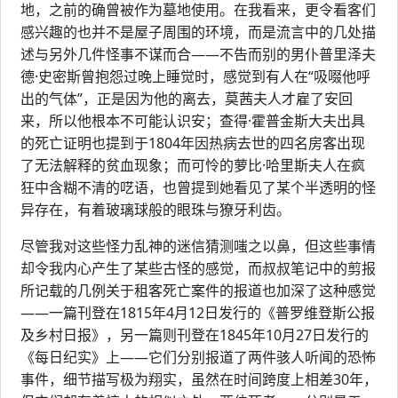
地，之前的确曾被作为墓地使用。在我看来，更令看客们
感兴趣的也并不是屋子周围的环境，而是流言中的几处描
述与另外几件怪事不谋而合——不告而别的男仆普里泽夫
德·史密斯曾抱怨过晚上睡觉时，感觉到有人在“吸啜他呼
出的气体”，正是因为他的离去，莫茜夫人才雇了安回
来，所以他根本不可能认识安；查得·霍普金斯大夫出具
的死亡证明也提到于1804年因热病去世的四名房客出现
了无法解释的贫血现象；而可怜的萝比·哈里斯夫人在疯
狂中含糊不清的呓语，也曾提到她看见了某个半透明的怪
异存在，有着玻璃球般的眼珠与獠牙利齿。
尽管我对这些怪力乱神的迷信猜测嗤之以鼻，但这些事情
却令我内心产生了某些古怪的感觉，而叔叔笔记中的剪报
所记载的几例关于租客死亡案件的报道也加深了这种感觉
——一篇刊登在1815年4月12日发行的《普罗维登斯公报
及乡村日报》，另一篇则刊登在1845年10月27日发行的
《每日纪实》上——它们分别报道了两件骇人听闻的恐怖
事件，细节描写极为翔实，虽然在时间跨度上相差30年，