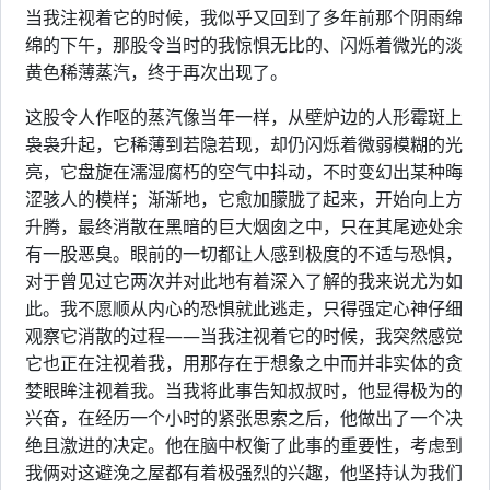
当我注视着它的时候，我似乎又回到了多年前那个阴雨绵
绵的下午，那股令当时的我惊惧无比的、闪烁着微光的淡
黄色稀薄蒸汽，终于再次出现了。
这股令人作呕的蒸汽像当年一样，从壁炉边的人形霉斑上
袅袅升起，它稀薄到若隐若现，却仍闪烁着微弱模糊的光
亮，它盘旋在濡湿腐朽的空气中抖动，不时变幻出某种晦
涩骇人的模样；渐渐地，它愈加朦胧了起来，开始向上方
升腾，最终消散在黑暗的巨大烟囱之中，只在其尾迹处余
有一股恶臭。眼前的一切都让人感到极度的不适与恐惧，
对于曾见过它两次并对此地有着深入了解的我来说尤为如
此。我不愿顺从内心的恐惧就此逃走，只得强定心神仔细
观察它消散的过程——当我注视着它的时候，我突然感觉
它也正在注视着我，用那存在于想象之中而并非实体的贪
婪眼眸注视着我。当我将此事告知叔叔时，他显得极为的
兴奋，在经历一个小时的紧张思索之后，他做出了一个决
绝且激进的决定。他在脑中权衡了此事的重要性，考虑到
我俩对这避浼之屋都有着极强烈的兴趣，他坚持认为我们