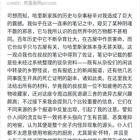
credit：煎蛋画师piccolo
可想而知，哈里斯家族的历史与杂事秘辛对我造成了巨大
的震撼。我似乎在这一连串的笔记之中，窥见了某种阴魂
不散的邪恶，它与我所认识的自然界中的万物都不甚相
同。百年历史中它不断孕育壮大，在古屋中作祟害命，而
它也似乎只与古屋有关，与哈里斯家族本身无甚关联。这
一观点我也在叔叔的笔记中得到了佐证，笔记中记载的都
是些未经过系统整理的驳杂资料——既有从杂役们的闲谈
中转录的乡野怪谈，也有报纸上的新闻报道，还有他几名
同事医生开具的死亡证明的副本，诸如此类。在这里我无
法给出所有的材料，毕竟我的叔叔是一位不知疲倦的古文
物收藏家，还对这座令周边居民退避三舍的诡异古屋兴趣
颇高；不过接下来我会提到几个比较重要的信息，它们在
不同来源的多个报道中反复出现，引起了我的注意。譬如
仆人间的流言似乎一致将矛头指向了生有苔菌、恶臭难抑
的地窖，认为其便是整个房子内怪异现象的源头。仆人们
都不太愿意使用地窖内的厨房，尤其是安·怀特，并且至