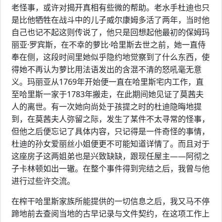
老怪事，或许对揭开真相有些微的帮助。老水手杜迪也只
是比他牺牲在战斗中的儿子威尔康姆多活了两年，当时他
自己也记不起这则传说了，他只是回想起他最初的保姆玛
丽亚·罗宾斯，在不幸的萝比·哈里斯去世之前，她一直侍
奉在侧，这段时间里她似乎隐约地觉察到了什么东西，使
得她不再认为萝比用法语发出的含混不清的怒吼毫无意
义。玛丽亚从1769年开始便一直在哈里斯宅内工作，直
至哈里斯一家于1783年搬走，在此期间她见证了莫茜夫
人的离世。有一次她向尚处于孩提之时的杜迪隐晦地提
到，在莫茜夫人弥留之际，发生了某件不太寻常的怪事，
但他之后便忘记了具体内容，只记得是一件奇怪的事情，
杜迪的孙女爱丽丝小姐便更不可能知道详情了。而且对于
这座房子这两姐弟也是兴致缺缺，跟现任屋主——阿彻之
子卡林顿如出一辙。在整个事件得到完结之后，我曾与他
进行过些许交流。
在榨干哈里斯家族所能提供的一切信息之后，我又马不停
蹄地前去查阅当地的古早记录与文件契约，在这项工作上