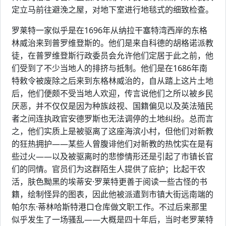
定立马前往避浼之屋，对地下室进行地毯式的细致检查。
罗莱特一家似乎是在1696年从纳拉干塞特湾西岸的东格
林威治来到普罗维登斯的。他们是来自科德的胡格诺派教
徒，在普罗维登斯行政委员会允许他们定居于此之前，他
们受到了不少当地人的排挤与抵制。他们是在1686年南
特敕令被废除之后来到东格林威治的，自从踏上这片土地
后，他们便颇不受当地人欢迎，传言说他们之所以被乡民
厌恶，并不仅仅是因为种族歧视、国籍偏见以及英法殖民
者之间连执政官安德罗斯也无法调停的土地纠纷。总而言
之，他们实质上是被驱离了这座海滨小村，但他们对新教
的狂热拥护——某些人曾腹诽他们对新教的热忱实在是有
些过火——以及被驱离时的悲惨情形还是引起了市镇长官
们的同情。官员们为这群陌生人提供了庇护；比起干农
活，肤色黝黑的埃蒂安·罗莱特更善于阅读一些古怪的书
籍，绘制怪异的图表，因此他被派遣到市镇大街远南端的
帕尔东·蒂林哈斯特港口仓库做文职工作。不过后来那里
似乎发生了一场骚乱——大概是四十年后，当时老罗莱特