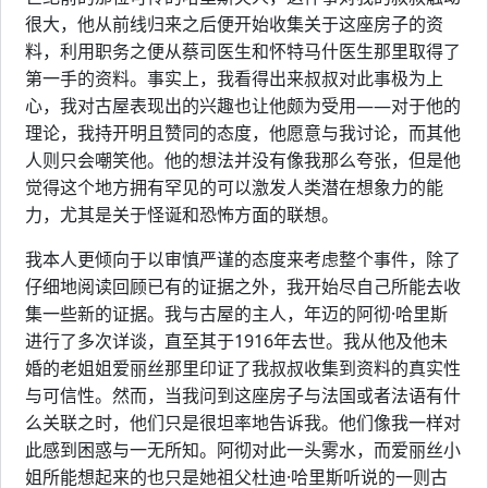
很大，他从前线归来之后便开始收集关于这座房子的资
料，利用职务之便从蔡司医生和怀特马什医生那里取得了
第一手的资料。事实上，我看得出来叔叔对此事极为上
心，我对古屋表现出的兴趣也让他颇为受用——对于他的
理论，我持开明且赞同的态度，他愿意与我讨论，而其他
人则只会嘲笑他。他的想法并没有像我那么夸张，但是他
觉得这个地方拥有罕见的可以激发人类潜在想象力的能
力，尤其是关于怪诞和恐怖方面的联想。
我本人更倾向于以审慎严谨的态度来考虑整个事件，除了
仔细地阅读回顾已有的证据之外，我开始尽自己所能去收
集一些新的证据。我与古屋的主人，年迈的阿彻·哈里斯
进行了多次详谈，直至其于1916年去世。我从他及他未
婚的老姐姐爱丽丝那里印证了我叔叔收集到资料的真实性
与可信性。然而，当我问到这座房子与法国或者法语有什
么关联之时，他们只是很坦率地告诉我。他们像我一样对
此感到困惑与一无所知。阿彻对此一头雾水，而爱丽丝小
姐所能想起来的也只是她祖父杜迪·哈里斯听说的一则古