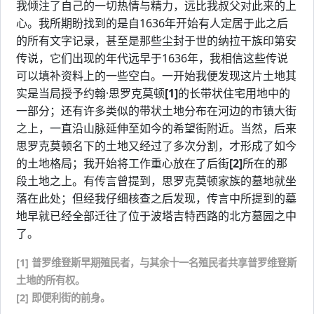
我倾注了自己的一切热情与精力，远比我叔父对此来的上
心。我所期盼找到的是自1636年开始有人定居于此之后
的所有文字记录，甚至是那些尘封于世的纳拉干族印第安
传说，它们出现的年代远早于1636年，我相信这些传说
可以填补资料上的一些空白。一开始我便发现这片土地其
实是当局授予约翰·思罗克莫顿
[1]
的长带状住宅用地中的
一部分；还有许多类似的带状土地分布在河边的市镇大街
之上，一直沿山脉延伸至如今的希望街附近。当然，后来
思罗克莫顿名下的土地又经过了多次分割，才形成了如今
的土地格局；我开始将工作重心放在了后街
[2]
所在的那
段土地之上。有传言曾提到，思罗克莫顿家族的墓地就坐
落在此处；但经我仔细核查之后发现，传言中所提到的墓
地早就已经全部迁往了位于波塔吉特西路的北方墓园之中
了。
[1] 普罗维登斯早期殖民者，与其余十一名殖民者共享普罗维登斯
土地的所有权。
[2] 即便利街的前身。