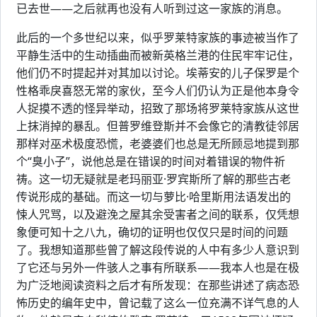
已去世——之后就再也没有人听到过这一家族的消息。
此后的一个多世纪以来，似乎罗莱特家族的事迹被当作了
平静生活中的生动插曲而被新英格兰港的住民牢牢记住，
他们仍不时提起并对其加以讨论。埃蒂安的儿子保罗是个
性格乖戾喜怒无常的家伙，至今人们仍认为正是他本身令
人捉摸不透的怪异举动，招致了那场将罗莱特家族从这世
上抹消掉的暴乱。但普罗维登斯并不会像它的清教徒邻居
那样对巫术极度恐慌，老婆婆们也总是无所顾忌地提到那
个“臭小子”，说他总是在错误的时间对着错误的物件祈
祷。这一切无疑就是老玛丽亚·罗宾斯所了解的那些古老
传说形成的基础。而这一切与萝比·哈里斯用法语发出的
悚人咒骂，以及避浼之屋其余受害者之间的联系，仅凭想
象便可知十之八九，确切的证明也仅仅只是时间的问题
了。我想知道那些曾了解这段传说的人中有多少人意识到
了它还与另外一件骇人之事有所联系——我本人也是在极
为广泛地阅读资料之后才有所发现：在那些讲述了病态恐
怖历史的编年史中，曾记载了这么一位充满不详气息的人