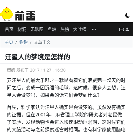
首页
树洞
无聊图
鱼塘
热榜
大吐槽
主页
狗狗
文章正文
汪星人的梦境是怎样的
蛋奶
发布于 2017.11.27 , 16:30
养汪星人的最大乐趣之一就是看着它们浪费完一整天的时
间之后，变成一团沉睡的毛球。这时候，很多人会想，汪
星人会做梦吗，如果会的话它们会梦到什么？
首先，科学家认为汪星人确实是会做梦的。虽然没有确实
的证据，但在2001年，麻省理工学院的研究者对老鼠做
了实验，发现动物也会进入快速眼动睡眠期，这时候它们
的大脑活动与之前探索迷宫时相同。也有科学家使用脑电