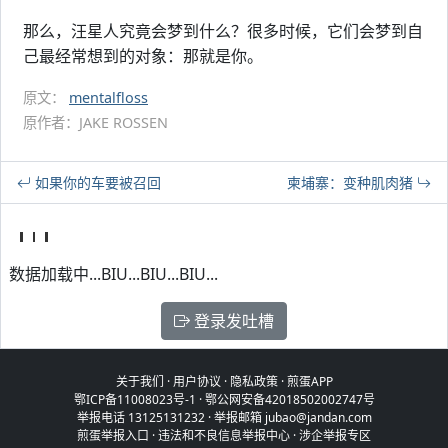
那么，汪星人究竟会梦到什么？很多时候，它们会梦到自
己最经常想到的对象：那就是你。
原文：
mentalfloss
原作者：JAKE ROSSEN
如果你的车要被召回
柬埔寨：变种肌肉猪
数据加载中...BIU...BIU...BIU...
登录发吐槽
关于我们
·
用户协议
·
隐私政策
·
煎蛋APP
鄂ICP备11008023号-1
·
鄂公网安备42018502002747号
举报电话 13125131232 · 举报邮箱 jubao@jandan.com
煎蛋举报入口
·
违法和不良信息举报中心
·
涉企举报专区