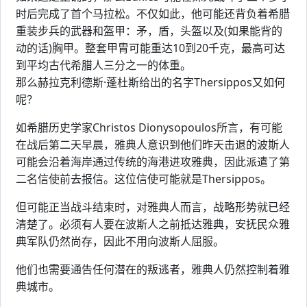
时后完成了首个马拉松。不仅如此，他可能还背负着希腊
重装步兵的武器和盔甲：矛，盾，头盔以及(如果能背的
动的话)胸甲。整套甲胄可能重达10到20千克，最高可达
到平均古代希腊人三分之一的体重。
那么赫拉克利德斯·蓬杜斯给出的名字Thersippos又如何
呢？
如希腊历史学家Christos Dionysopoulos所言，有可能
在战后第二天早晨，雅典人意识到他们昨天击退的波斯人
可能会沿着海岸通过传统的海港进攻雅典，因此派遣了第
二名信使前去报信。这位信使可能就是Thersippos。
但可能正当战斗结束时，对雅典人而言，战略形势就已经
清楚了。必须有人要在波斯人之前抵达雅典，安抚民众雅
典军队仍然尚存，因此不用向波斯人屈服。
他们也需要通告任何潜在的叛逃者，雅典人仍然控制着雅
典城市。