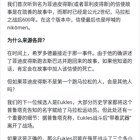
我们首次听到名为菲迪皮得斯(或者菲利皮得斯)的信使故
事是在琉善的故事中，而那时已经是公元2世纪，马拉松
之战后600年。在这个版本中，信使最后也是呼喊的
nikōmen。
为什么来源各异？
在时间上，希罗多德最接近于那一事件。由于他的确讲述
了菲迪皮得斯跑去斯巴达并跑回来的故事，如果他知道的
话，肯定会在故事中加入该信使的死亡。
但如果菲迪皮得斯不是第一个跑马拉松的人，会是其他人
吗？
我们的下一位候选人是Eukles，大部分历史学家都将这个
普鲁塔克告知的名字赋给了马拉松运动员。但此处还有一
个重要的细节：据普鲁塔克称，Eukles战斗后“带着武器”
离开了战场。
如果这是正确的，那么Eukles可能在殊死战斗了三个多小