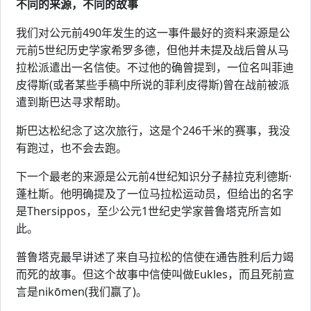
不同的来源，不同的故事
我们对公元前490年发生的这一事件最好的资料来源是公
元前5世纪历史学家希罗多德，但他并未提及战后曾从马
拉松派遣出一名信使。不过他的确曾提到，一位名叫菲迪
皮得斯(或者某些手稿中所说的菲利皮得斯)曾在战前被派
遣到斯巴达寻求帮助。
斯巴达松纪念了这次旅行，这是个246千米的赛事，我没
有跑过，也不会去跑。
下一个最老的来源是公元前4世纪知识分子赫拉克利德斯·
蓬杜斯。他明确提及了一位马拉松运动员，但给出的名字
是Thersippos，至少公元1世纪史学家普鲁塔克所言如
此。
普鲁塔克最早讲述了来自马拉松的信使在通告胜利后力竭
而死的故事。但这个故事中信使叫做Eukles，而且死前宣
言是nikōmen(我们赢了)。