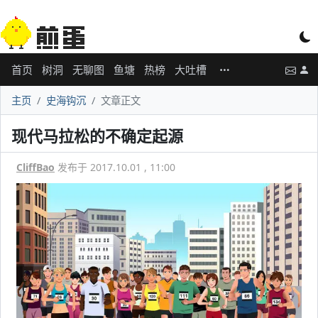
首页
树洞
无聊图
鱼塘
热榜
大吐槽
主页
史海钩沉
文章正文
现代马拉松的不确定起源
CliffBao
发布于 2017.10.01 , 11:00