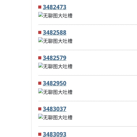
3482473
3482588
3482579
3482950
3483037
3483093