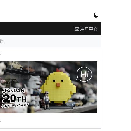
用户中心
告
广