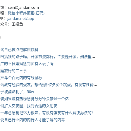
反馈：sein@jandan.com
投稿：
微信小程序煎蛋(扫码)
APP：
jandan.net/app
 公众号：王摸鱼
塘
 尝试自己做点电解质饮料
*
有啥搞钱的路子吗，开源节流都行，主要是开源，刑法里的咱不做
 推广的不良婚姻惩罚师有人玩了吗
 家庭旅行的二三事
 求推荐个百元内的有线鼠标
*
想请教有经验的蛋友，想给媳妇7夕买个跳蛋，有没有性价比高的推荐
侄子被骗彩礼了，30w
 女装如果没有热榜感觉分分钟会错过一个亿
 如何扩大交友圈，找到合适的女朋友
 近一年总感觉记忆力很差，有没有蛋友有什么解决办法的？
 说说自己行业内的内行人才能了解的内幕