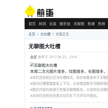
首页
树洞
女装
随手拍
无聊图
鱼塘
热榜
主页
大吐槽
文章正文
无聊图大吐槽
金星
发布于 2017.06.25 , 23:41
本周二次元图片增多，坟图增多，长图增多，自
#本栏目仿照日式冷吐槽样式，旨在收集发布于无聊
#部分吐槽需要联系上下文，点击楼层数字可跳转原
#图文内容均来源于煎蛋无聊图板块，以发布在无聊
#对本栏目有任何意见均可在下方评论中提出。