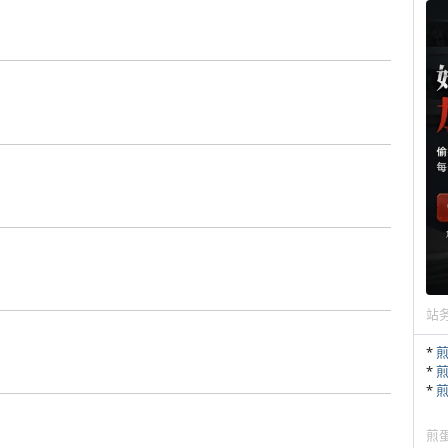
站
*
*
*
煎