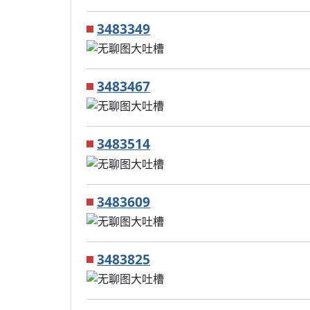
3483349
3483467
3483514
3483609
3483825