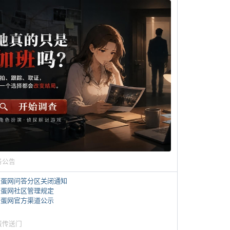
务公告
煎蛋网问答分区关闭通知
煎蛋网社区管理规定
煎蛋网官方渠道公示
蛋传送门