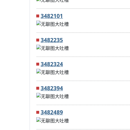
3482101
3482235
3482324
3482394
3482489