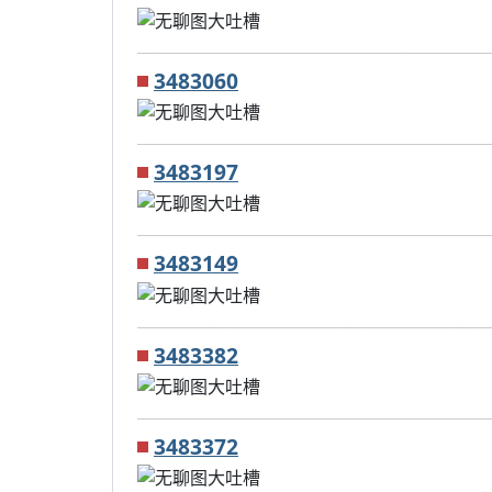
3483060
3483197
3483149
3483382
3483372