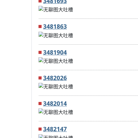
3481693
3481863
3481904
3482026
3482014
3482147