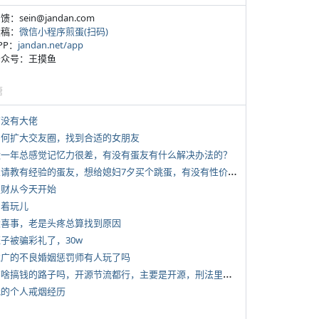
反馈：sein@jandan.com
投稿：
微信小程序煎蛋(扫码)
APP：
jandan.net/app
 公众号：王摸鱼
塘
有没有大佬
 如何扩大交友圈，找到合适的女朋友
 近一年总感觉记忆力很差，有没有蛋友有什么解决办法的？
*
想请教有经验的蛋友，想给媳妇7夕买个跳蛋，有没有性价比高的推荐
 发财从今天开始
写着玩儿
 大喜事，老是头疼总算找到原因
侄子被骗彩礼了，30w
 推广的不良婚姻惩罚师有人玩了吗
*
有啥搞钱的路子吗，开源节流都行，主要是开源，刑法里的咱不做
 我的个人戒烟经历