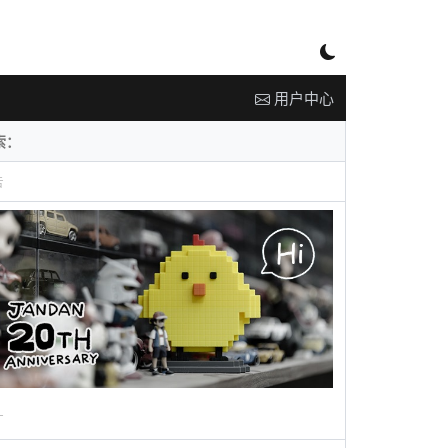
用户中心
告
广