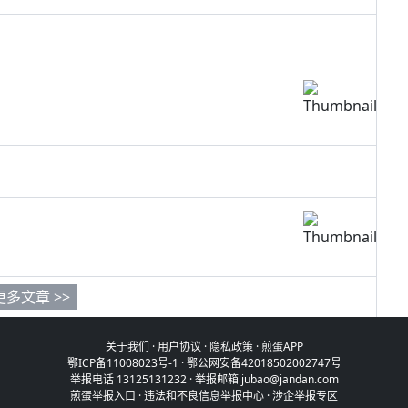
更多文章 >>
关于我们
·
用户协议
·
隐私政策
·
煎蛋APP
鄂ICP备11008023号-1
·
鄂公网安备42018502002747号
举报电话 13125131232 · 举报邮箱 jubao@jandan.com
煎蛋举报入口
·
违法和不良信息举报中心
·
涉企举报专区