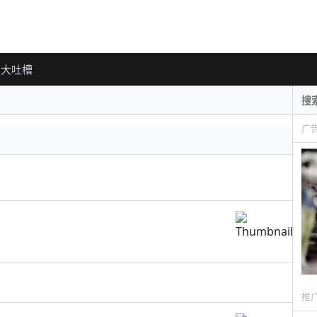
大吐槽
广
推