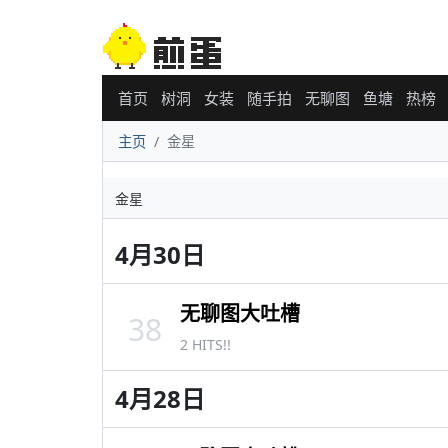
首页
树洞
女装
随手拍
无聊图
鱼塘
热榜
主页
金星
金星
4月30日
无聊图大吐槽
38
2 HITS!!
4月28日