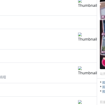
站
嶋瞳
*
*
*
煎