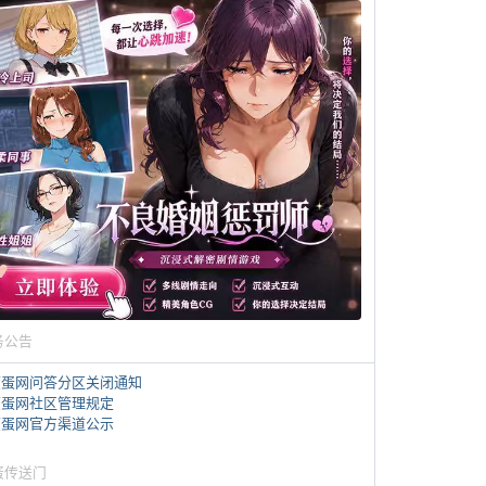
务公告
煎蛋网问答分区关闭通知
煎蛋网社区管理规定
煎蛋网官方渠道公示
蛋传送门