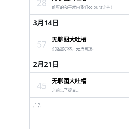
28
煎蛋的和平就由我们colours守护！
3月14日
无聊图大吐槽
57
沉迷塞尔达，无法自拔...
2月21日
无聊图大吐槽
45
之前忘了提交....
广告