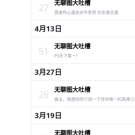
无聊图大吐槽
27
感谢热心蛋友@毕老师 的友善支援
4月13日
无聊图大吐槽
51
P5天下第一！
3月27日
无聊图大吐槽
26
施主，我想向你介绍一下世间唯一的真神三
3月19日
无聊图大吐槽