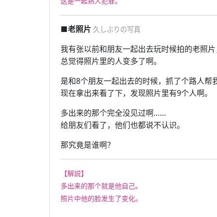
这是一起熟人犯罪。
■老照片
久しぶりの写真
我有张以前和朋友一起出去玩时候拍的老照片
总觉得照片里的人变多了啊。
是和8个朋友一起出去的时候，抓了个路人帮
现在拿出来看了下，发现照片里有9个人啊。
多出来的那个完全没见过啊……
给朋友们看了，他们也都说不认识。
那究竟是谁啊？
【解説】
多出来的那个就是他自己。
照片中他的脸发生了变化。