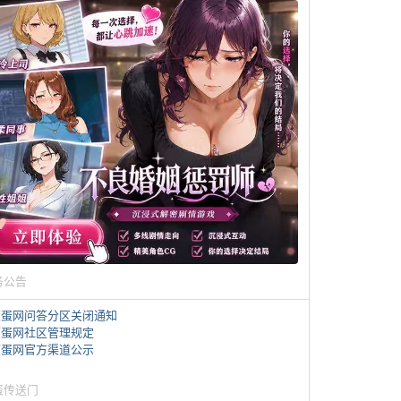
务公告
煎蛋网问答分区关闭通知
煎蛋网社区管理规定
煎蛋网官方渠道公示
蛋传送门