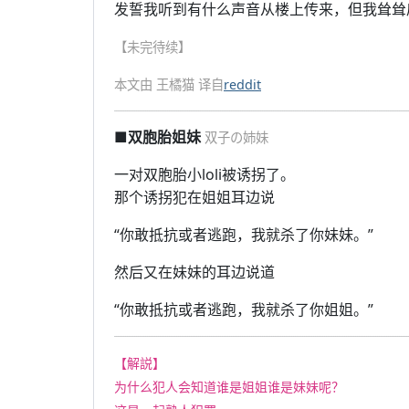
发誓我听到有什么声音从楼上传来，但我耸耸
【未完待续】
本文由 王橘猫 译自
reddit
■双胞胎姐妹
双子の姉妹
一对双胞胎小loli被诱拐了。
那个诱拐犯在姐姐耳边说
“你敢抵抗或者逃跑，我就杀了你妹妹。”
然后又在妹妹的耳边说道
“你敢抵抗或者逃跑，我就杀了你姐姐。”
【解説】
为什么犯人会知道谁是姐姐谁是妹妹呢？