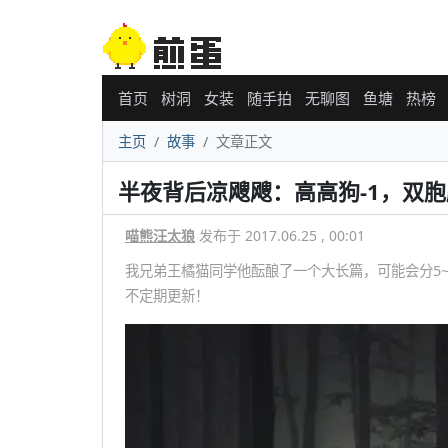
首页
树洞
女装
随手拍
无聊图
鱼塘
热榜
主页
故事
文章正文
半夜背后凉飕飕：高高狗-1，双
喵熊汪太狼
发布于 2017.06.25 , 00:01
我兄弟王橘猫同学他酝酿了一个大长篇，可能会分5~
不定期更新！