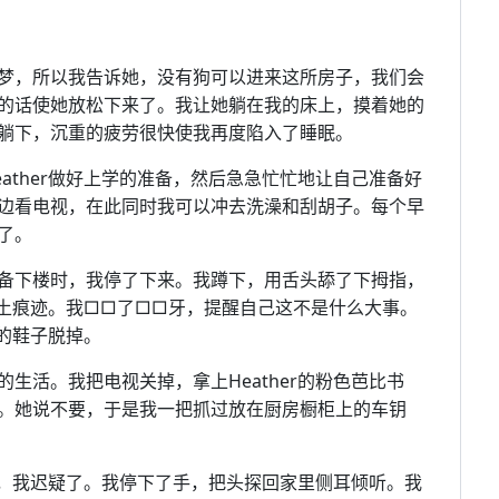
梦，所以我告诉她，没有狗可以进来这所房子，我们会
的话使她放松下来了。我让她躺在我的床上，摸着她的
躺下，沉重的疲劳很快使我再度陷入了睡眠。
ather做好上学的准备，然后急急忙忙地让自己准备好
边看电视，在此同时我可以冲去洗澡和刮胡子。每个早
了。
备下楼时，我停了下来。我蹲下，用舌头舔了下拇指，
的泥土痕迹。我□□了□□牙，提醒自己这不是什么大事。
己的鞋子脱掉。
生活。我把电视关掉，拿上Heather的粉色芭比书
。她说不要，于是我一把抓过放在厨房橱柜上的车钥
门时，我迟疑了。我停下了手，把头探回家里侧耳倾听。我