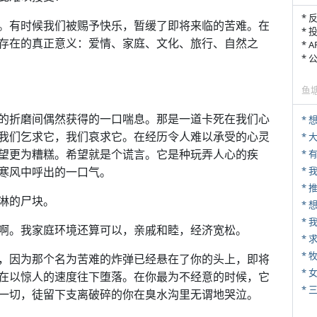
* 
。有时候我们被赐予快乐，暂缓了即将来临的苦难。在
* 
存在的真正意义：爱情、家庭、文化、旅行、自然之
* 
*
鱼
的折磨间偶然获得的一口喘息。那是一道卡死在我们心
*
我们乞求它，我们哀求它。在经历令人难以承受的心灵
*
望更为糟糕。希望就是个谎言。它是种玩弄人心的疾
* 
寒风中呼出的一口气。
*
淋的尸块。
*
啊。我家庭环境还算可以，亲戚和睦，经济宽松。
*
* 
，因为那个名为苦难的炸弹已经悬在了你的头上，即将
*
在以惊人的速度往下堕落。在你最为不经意的时候，它
* 
一切，徒留下支离破碎的你在臭水沟里无谓地哭泣。