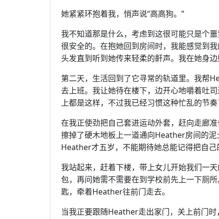
她紧紧环抱着我，悄声说“高高狗。”
我不知道那是什么，考虑到这很可能只是个噩
很安全的。在抱她回到房间时，我能感觉到我
头发直到听到她传来轻柔的鼾声。我在她身边
第二天，生活回到了它寻常的轨道里。我帮He
去上班。我让她待在楼下，边开心地嚼着吐司
上都是这样，不过我已经习惯这种忙乱的节奏
在我正使劲把自己套进运动外套，赶向走廊准
擦掉了硬木地板上一道通向Heather房间
Heather才五岁，不能期待她总能记得把自
我站起来，赶着下楼，带上女儿开始我们一天的
包，再问她需不需要在到学校前先上一下厕所
匙，牵着Heather往前门走去。
当我正要跟随Heather走出家门，关上前