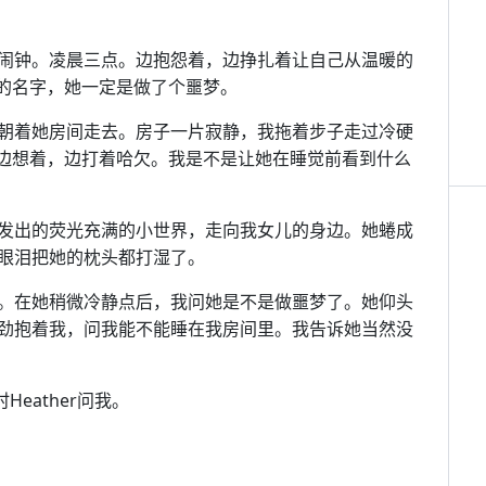
闹钟。凌晨三点。边抱怨着，边挣扎着让自己从温暖的
我的名字，她一定是做了个噩梦。
朝着她房间走去。房子一片寂静，我拖着步子走过冷硬
，我边想着，边打着哈欠。我是不是让她在睡觉前看到什么
发出的荧光充满的小世界，走向我女儿的身边。她蜷成
眼泪把她的枕头都打湿了。
。在她稍微冷静点后，我问她是不是做噩梦了。她仰头
劲抱着我，问我能不能睡在我房间里。我告诉她当然没
eather问我。