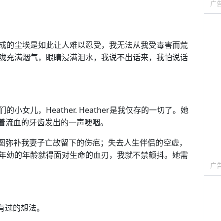
广
成的尘埃是如此让人难以忍受，我无法从我受毒害而荒
咙充满烟气，眼睛浸满泪水，我说不出话来，我怕说话
女儿，Heather. Heather是我仅存的一切了。她
着流血的牙齿发出的一声哽咽。
力企图弥补我妻子亡故留下的伤疤；失去人生伴侣的空虚，
年幼的年龄就得面对生命的血刃，我就不禁颤抖。她需
广
有过的想法。