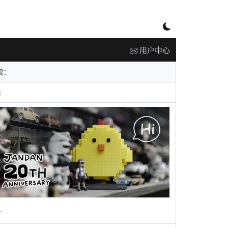
用户中心
告
广