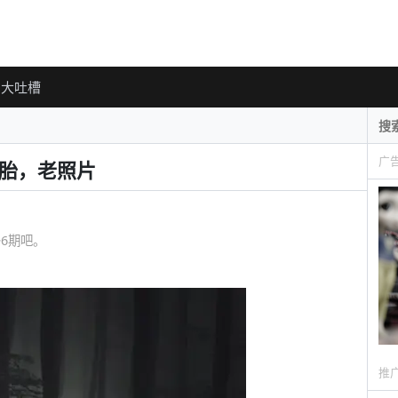
大吐槽
广
胞胎，老照片
6期吧。
推