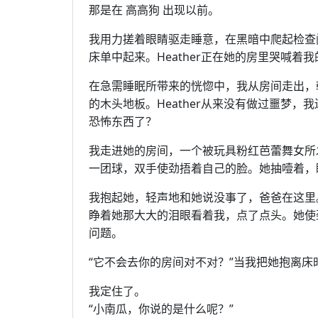
那是在 高高狗 出现以前。
我用力搓着眼睛驱走睡意，在黑暗中爬起检查
床单中起来。Heather正在她的房里哭喊着
在急需睡眠所带来的恍惚中，我从房间走出，
的木头地板。Heather从来没有做过噩梦
恐怖东西了？
我走进她的房间，一个被玩具粉红芭蕾舞女所
一团球，双手使劲捂着自己的脸。她抽噎着，
我抱起她，轻声地和她说没事了，爸爸在这里
睁着她那大大的泪眼看着我，点了点头。她使
问题。
“它不会去你的房间对不对？”当我把她抱离床时H
我定住了。
“小南瓜，你说的是什么呢？”