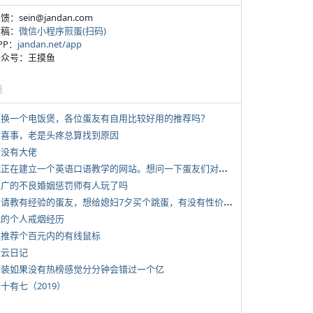
反馈：sein@jandan.com
投稿：
微信小程序煎蛋(扫码)
APP：
jandan.net/app
 公众号：王摸鱼
塘
 想换一个电饭煲，各位蛋友有自用比较好用的推荐吗？
 大喜事，老是头疼总算找到原因
有没有大佬
*
我正在建立一个英语口语教学的网站。想问一下蛋友们对这类教学机构或网站的痛点。
 推广的不良婚姻惩罚师有人玩了吗
*
想请教有经验的蛋友，想给媳妇7夕买个跳蛋，有没有性价比高的推荐
 我的个人戒烟经历
 求推荐个百元内的有线鼠标
牧云日记
 女装如果没有热榜感觉分分钟会错过一个亿
三十有七（2019）