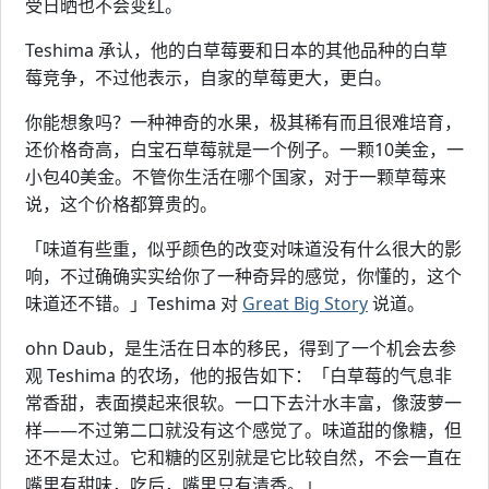
受日晒也不会变红。
Teshima 承认，他的白草莓要和日本的其他品种的白草
莓竞争，不过他表示，自家的草莓更大，更白。
你能想象吗？一种神奇的水果，极其稀有而且很难培育，
还价格奇高，白宝石草莓就是一个例子。一颗10美金，一
小包40美金。不管你生活在哪个国家，对于一颗草莓来
说，这个价格都算贵的。
「味道有些重，似乎颜色的改变对味道没有什么很大的影
响，不过确确实实给你了一种奇异的感觉，你懂的，这个
味道还不错。」Teshima 对
Great Big Story
说道。
ohn Daub，是生活在日本的移民，得到了一个机会去参
观 Teshima 的农场，他的报告如下：「白草莓的气息非
常香甜，表面摸起来很软。一口下去汁水丰富，像菠萝一
样——不过第二口就没有这个感觉了。味道甜的像糖，但
还不是太过。它和糖的区别就是它比较自然，不会一直在
嘴里有甜味，吃后，嘴里只有清香。」