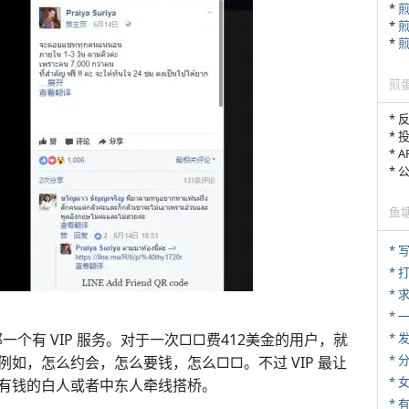
*
*
*
煎
* 
* 
* 
*
鱼
* 
* 
*
*
*
那一个有 VIP 服务。对于一次□□费412美金的用户，就
*
如，怎么约会，怎么要钱，怎么□□。不过 VIP 最让
*
有钱的白人或者中东人牵线搭桥。
* 