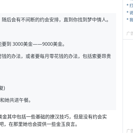
* 
*
，随后会有不间断的约会安排，直到你找到梦中情人。
* 
广
 3000美金——9000美金。
付钱的办法，或者要每月零花钱的办法，包括索要昂贵
复)
，并和她共进午餐。
5美金其中包括一些基础的撩汉技巧，但是没有约会实
吧，在那里她也会提供一些金玉良言。
广