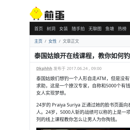
首页
树洞
女装
随手拍
无聊图
鱼塘
热榜
主页
女性
文章正文
泰国姑娘开在线课程，教你如何钓
Dkphhh
发布于 2017.06.24 , 09:00
泰国姑娘们想钓一个人形自走ATM，但是没有钓
求助，这是一个撩汉专家，自称和5000个
女人实现梦想。
24岁的 Praiya Suriya 正通过她的
人。24岁，5000人斩的战绩可以称的上是一项
列的线上课程教你怎么让男人为你掏钱。