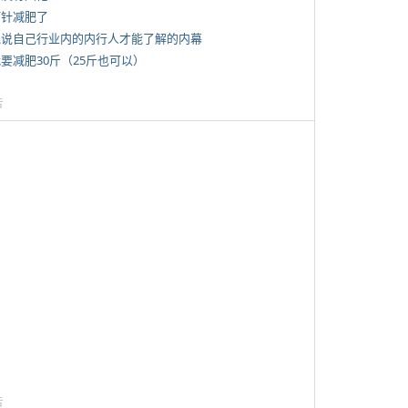
打针减肥了
 说说自己行业内的内行人才能了解的内幕
我要减肥30斤（25斤也可以）
告
告