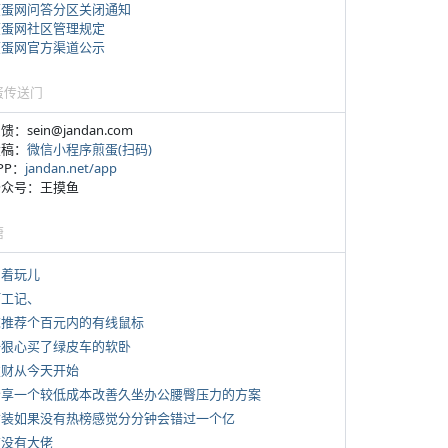
煎蛋网问答分区关闭通知
煎蛋网社区管理规定
煎蛋网官方渠道公示
蛋传送门
反馈：sein@jandan.com
投稿：
微信小程序煎蛋(扫码)
APP：
jandan.net/app
 公众号：王摸鱼
塘
写着玩儿
打工记、
 求推荐个百元内的有线鼠标
 一狠心买了绿皮车的软卧
 发财从今天开始
 分享一个较低成本改善久坐办公腰臀压力的方案
 女装如果没有热榜感觉分分钟会错过一个亿
有没有大佬