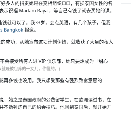
些非议，有好多人的指责她是在变相组织□□，有损泰国女性的名
祝福 Madam Raya ，等自己有钱了就去买她的课。
些钱就可以了。我33岁，会点英语，有几个孩子，但我
s Bangkok
报道。
了巨大的成功，从她宣布这项计划伊始，就收获了大量的私人
 不会接受所有人进 VIP 俱乐部，她只要想成为「甜心
es 应该就是被包养的干女儿，你懂的。)
花再多钱也没用。我只想受那些有强烈致富意愿的
说，她之是泰国政府的公费留学生，在欧洲读过书，在
并不断锤炼自己的约会技巧。他回到泰国后，就开始开