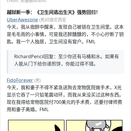
credit: 煎蛋画师Golo
越狱新一季：《卫生间逃出生天》强势回归！
UberAwesone
(男)印度尼西亚
今天，我从宿醉中醒来，发现自己被锁在卫生间里。这本
是毛毛雨的小事情，可是我还醉醺醺的，不小心拧断了钥
匙。我一个人独居，卫生间没有窗户。FML
RichardPencil回复：至少你还有马桶和水。如果有
人能从门下给你递煎饼，你能过得不错。
FidoForever
(男)
今天，我和妻子不得不紧急送狗去宠物医院做手术，X光
显示它吞了一只铅笔震动环，而我从来没买过这种东西。
现在我得给宠物医院付700美元的手术费，还要付律师费
用和妻子离婚。FML