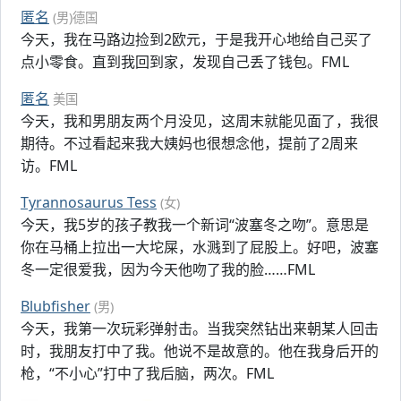
匿名
(男)德国
今天，我在马路边捡到2欧元，于是我开心地给自己买了
点小零食。直到我回到家，发现自己丢了钱包。FML
匿名
美国
今天，我和男朋友两个月没见，这周末就能见面了，我很
期待。不过看起来我大姨妈也很想念他，提前了2周来
访。FML
Tyrannosaurus Tess
(女)
今天，我5岁的孩子教我一个新词“波塞冬之吻”。意思是
你在马桶上拉出一大坨屎，水溅到了屁股上。好吧，波塞
冬一定很爱我，因为今天他吻了我的脸……FML
Blubfisher
(男)
今天，我第一次玩彩弹射击。当我突然钻出来朝某人回击
时，我朋友打中了我。他说不是故意的。他在我身后开的
枪，“不小心”打中了我后脑，两次。FML