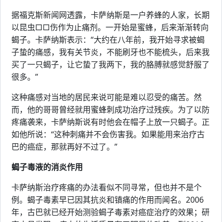
据福克斯新闻网透露，卡萨纳斯是一户养蜂的人家，长期
以昆虫□□伤作为止痛剂。一开始是蜜蜂，后来渐渐转向
蝎子。卡萨纳斯表示：“大约在八年前，我开始寻求被蝎
子蛰的痛感，我有关节炎，不能刷牙也不能梳头，后来我
买了一只蝎子，让它蛰了我两下，我的胳膊就感觉舒服了
很多。”
这种痛感对当地的居民来说可能是难以忍受的痛苦。然
而，他的哥哥曾经就用蜜蜂刺成功治疗过残疾。为了以防
疼痛袭来，卡萨纳斯说有时他会在帽子上放一只蝎子。正
如他所说：“这种刺痛并不会伤害我。如果能用来治疗古
巴的癌症，那就再好不过了。”
蝎子毒液的消炎作用
卡萨纳斯治疗疼痛的办法看似不同寻常，但也并不是个
例。蝎子毒素早已因其抗炎和镇痛的作用而闻名。2006
年，古巴就已经开始测验蝎子毒素对癌症治疗的效果；研