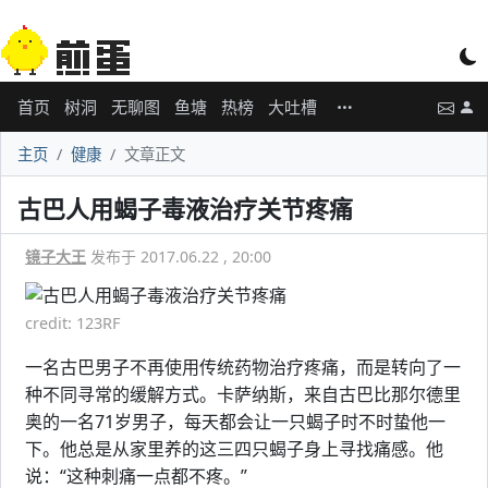
首页
树洞
无聊图
鱼塘
热榜
大吐槽
主页
健康
文章正文
古巴人用蝎子毒液治疗关节疼痛
镜子大王
发布于 2017.06.22 , 20:00
credit: 123RF
一名古巴男子不再使用传统药物治疗疼痛，而是转向了一
种不同寻常的缓解方式。卡萨纳斯，来自古巴比那尔德里
奥的一名71岁男子，每天都会让一只蝎子时不时蛰他一
下。他总是从家里养的这三四只蝎子身上寻找痛感。他
说：“这种刺痛一点都不疼。”