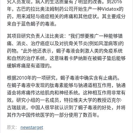
究人员发现，病人的生活质量有了明显的改善。到2016
年，古巴的拉比奥法姆制药公司开始生产一种Vidatox的
药，用来减轻与癌症相关的疼痛和其他症状。其主要成分
来自于蓝色蝎子的毒液。
其项目研究负责人法比奥说：“我们想要推广一种能够镇
痛、消炎、治疗癌症以及对抗骨关节炎(例如风湿病等)的
药物。”此外他还表示，蝎子毒液会刺激人类的免疫系统
和自然的治疗系统，这意味着卡萨纳斯在被蝎子蛰后能够
缓解疼痛是有道理的。
根据2010年的一项研究，蝎子毒液中确实含有止痛药。
在蝎子毒液中发现的肽毒素能够与钠通道相互作用，钠通
道会将疼痛传达给肌肉和神经系统。这种相互作用非常有
效。研究小组的一名成员，特拉维夫大学的教授迈克尔·
古瑞兹说，中国人很早就认识到了蝎子毒液的好处，并将
其作为中国传统医学的一部分使用了数百年。
原文：
newstarget