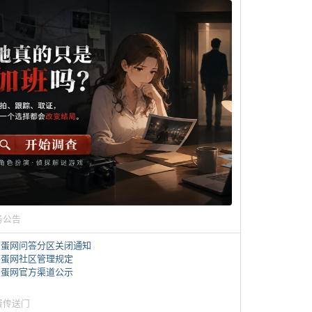
务公告
煎蛋网问答分区关闭通知
煎蛋网社区管理规定
煎蛋网官方渠道公示
蛋传送门