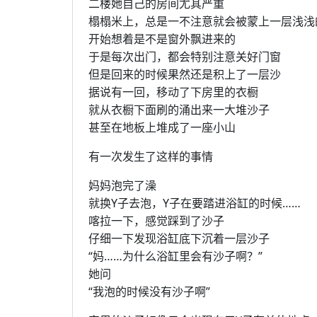
二楼她自己的房间尤其严重
榻榻米上，总是一不注意就会被蒙上一层浅浅
开始想着是不是窗外飘进来的
于是每次出门，都会特别注意关好门窗
但是回来的时候果然还是积上了一层沙
据说有一回，移动了下房里的衣橱
就从衣橱下面刷的涌出来一大堆沙子
甚至在地板上堆成了一座小山
有一次发生了这样的事情
妈妈泡完了澡
就换Y子去泡，Y子在要踏进浴缸的时候……
喀拉一下，感觉踩到了沙子
仔细一下发现浴缸底下沉着一层沙子
“妈……为什么浴缸里会有沙子啊？”
她问
“我泡的时候没有沙子啊”