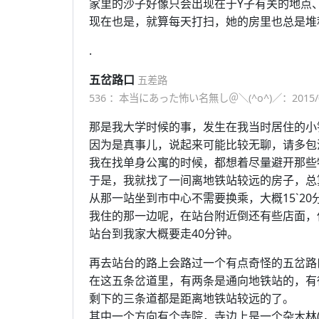
家里的沙子好像只会出现在于Y子有关的地点
现在也是，就算每天打扫，她的房里也总是堆
.
五岔路口
五差路
536 ：本当にあった怖い名無し＠＼(^o^)／：2015/01/26(
那是我大学时候的事，发生在我当时居住的小
因为是真事儿，说起来可能比较无聊，请多包
我在找单身公寓的时候，都想着尽量避开那些
于是，我就找了一间离地铁站较远的房子，总
从那一站坐到市中心不需要换乘，大概15`2
我住的那一边呢，在站台附近倒还有些店面，
站台到我家大概要走40分钟。
再去站台的路上会路过一个有点奇怪的五岔路
在这五条岔道里，有两条是通向地铁站的，有
剩下的三条道都是距离地铁站较远的了。
其中一个方向有个寺院，寺边上是一个杂木林