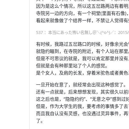
因为是这么个情况，所以这五岔路两边有着明
寺院另一边的方向，有一个祠堂(里面有石像
看起来就像做了个结界一样，不禁让人觉得有
537 ：本当にあった怖い名無し＠＼(^o^)／：2015/01/26(
有时候，我路过五岔路口的时候，好像余光会
就隐约瞄到，在寺院的附近，有个人站在那里
但是不可思议的就是，我可以肯定那里并没有
但就是会有种那里站了个人的感觉。
是个女人，及肩的长发，穿着米驼色或者黄色
一旦开始在意了，就经常会出现这种感觉了。
还有一点就是，后来想想发现，其实很久以前
这之后也是，“隐隐约约”、“无意之中”感到过
但是，作为大学生的我，要考虑的事情多了去
而且我自认没有灵感，也没遇过灵异事件，再
了。