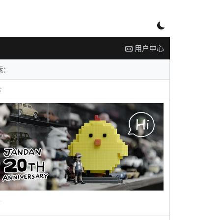
用户中心
告
广