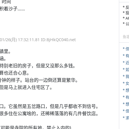
、时间
* 
积着沙子……
* 
* 
*
鱼
月) 17:32:11.81 ID:8jHkQC040.net
* 
镇里。
涵。
*
特别老旧的房子，但是又没那么多钱。
*
算也还合心意。
*
0分钟的样子。站台的一边倒还算是繁华。
* 
但是马上就进入住宅区了。
* 
*
口。它虽然是五岔路口，但是几乎都收不到信号。
*
很多住在公寓啥的，还稀稀落落的有几件餐饮店。
*
(可能是寺院的所有地，禁止入内的)