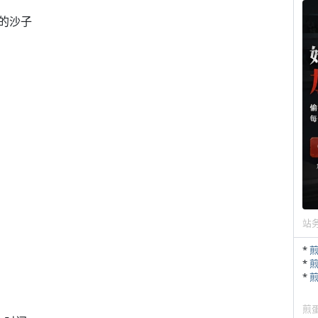
的沙子
站
*
*
*
煎