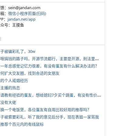
反馈：sein@jandan.com
投稿：
微信小程序煎蛋(扫码)
APP：
jandan.net/app
 公众号：王摸鱼
塘
侄子被骗彩礼了，30w
*
有啥搞钱的路子吗，开源节流都行，主要是开源，刑法里的咱不做
 近一年总感觉记忆力很差，有没有蛋友有什么解决办法的？
 如何扩大交友圈，找到合适的女朋友
 我的个人戒烟经历
女主播的热恋
*
想请教有经验的蛋友，想给媳妇7夕买个跳蛋，有没有性价比高的推荐
有没有大佬
 想换一个电饭煲，各位蛋友有自用比较好用的推荐吗？
 侄子被索要彩礼，听了我的意见后分手，现在表姐一家骂我
 求推荐个百元内的有线鼠标