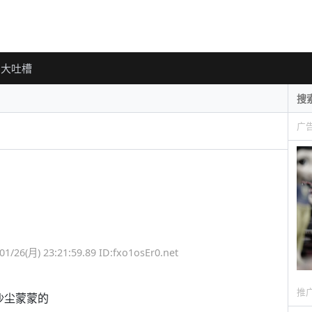
大吐槽
广
) 23:21:59.89 ID:fxo1osEr0.net
推
沙尘蒙蒙的