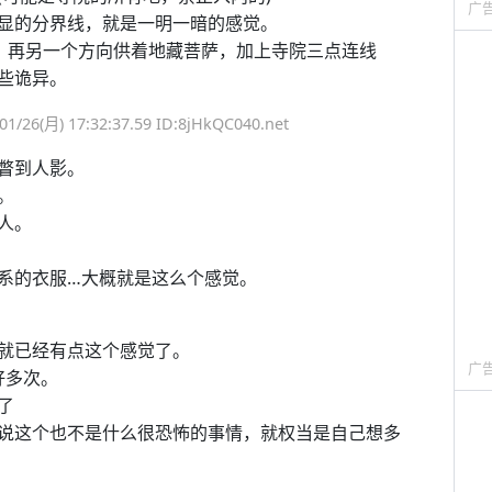
广
显的分界线，就是一明一暗的感觉。
)，再另一个方向供着地藏菩萨，加上寺院三点连线
些诡异。
月) 17:32:37.59 ID:8jHkQC040.net
瞥到人影。
。
人。
系的衣服…大概就是这么个感觉。
就已经有点这个感觉了。
广
好多次。
了
说这个也不是什么很恐怖的事情，就权当是自己想多