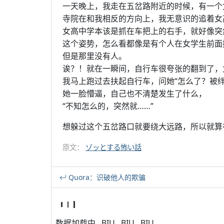
一天晚上，我走在五岔路附近的时候，有一个
寺院在和我相反的方向上，我无意识的追着女
女高中学本该是抓在车把上的右手，就好像突
这个姿势，怎么看都像是有个人在女学生前面
但是那里没有人。
诶？！就在一瞬间，自行车很夸张的翻到了，
我马上跑过去扶起自行车，问她“怎么了？被绊
她一脸懵逼，自己也不清楚发生了什么，
“不知怎么的，突然就……”
想躲过这个五岔路口就要绕大远路，所以就算
原文：
ゾッとする怖い話
Quora：识破他人的欺骗
数据加载中...BIU...BIU...BIU...