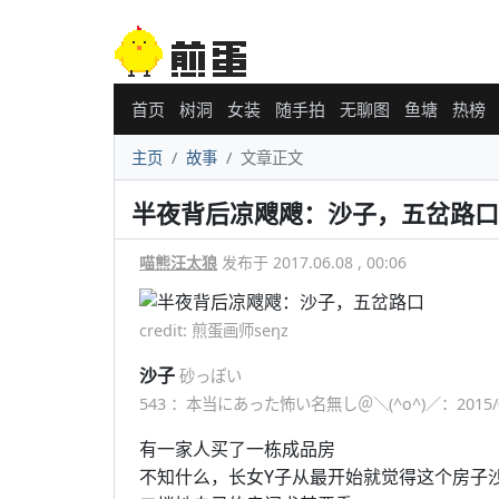
首页
树洞
女装
随手拍
无聊图
鱼塘
热榜
主页
故事
文章正文
半夜背后凉飕飕：沙子，五岔路口
喵熊汪太狼
发布于 2017.06.08 , 00:06
credit: 煎蛋画师seηz
沙子
砂っぽい
543 ：本当にあった怖い名無し＠＼(^o^)／：2015/01/26(月
有一家人买了一栋成品房
不知什么，长女Y子从最开始就觉得这个房子