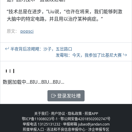
“技术总是在进步，”Liu说，“也许在将来，我们能够刺激
大脑中的特定电路，并且用以治疗某种病症。”
原文：
popsci
半夜背后凉飕飕：沙子，五岔路口
发霉啦：今天，我参加了比基尼大赛
数据加载中...BIU...BIU...BIU...
登录发吐槽
关于我们
·
用户协议
·
隐私政策
·
煎蛋APP
鄂ICP备11008023号-1
·
鄂公网安备42018502002747号
举报电话 13125131232 · 举报邮箱 jubao@jandan.com
煎蛋举报入口
·
违法和不良信息举报中心
·
涉企举报专区