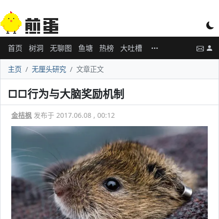
首页
树洞
无聊图
鱼塘
热榜
大吐槽
主页
无厘头研究
文章正文
□□行为与大脑奖励机制
金桔枫
发布于 2017.06.08 , 00:12