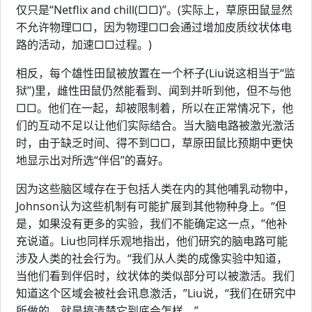
仅只是“Netflix and chill(□□)”。(实际上，草原田鼠显然
不允许物理□□，因为物理□□会通过增加皮质纹状体电
路的活动，加速□□过程。)
相反，每个雄性田鼠被放置在一个杯子(Liu说这相当于“监
狱”)里，雌性田鼠仍然能看到、闻到并听到他，但不与他
□□。他们在一起，却被限制着，所以在正常情况下，他
们的互动不足以让他们实际结合。当大脑电路被激光激活
时，由于缺乏时间、得不到□□，草原田鼠比预期中更快
地显示出对所选“伴侣”的喜好。
因为这些脑区域存在于包括人类在内的其他哺乳动物中，
Johnson认为这些机制有可能扩展到其他物种身上。“但
是，如果没有更多的实验，我们不能确定这一点，”他补
充说道。Liu也同样乐观地指出，他们研究的脑电路可能
涉及人类的社会行为。“我们从人类的成像实验中知道，
当他们看到伴侣时，纹状体的类似部分可以被激活。我们
知道这个区域会被社会讯息激活，”Liu说，“我们在研究中
所做的，就是搞清楚它到底会怎样。”