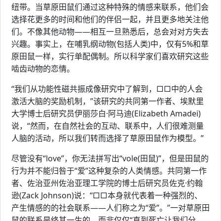
纽带。当草原田鼠们通过这种特殊的情感来联系，他们会
选择花更多的时间和他们的伴侣一起，并且更多地关注他
们。不像其他动物——相互一旦熟悉后，总会对对方失去
兴趣。事实上，在哺乳纲动物(包括人类)中，仅有5%和草
原田鼠一样，实行单配偶制。所以科学家们喜欢研究这些
啮齿动物的恋情。
“我们从功能性磁共振成像研究中了解到，□□中的人会
激活大脑的奖励机制，”该研究的共同第一作者、埃默里
大学博士后研究员伊丽莎白·阿马迪(Elizabeth Amadei)
说，“然而，在自然社会的互动、联系中，人们很难测量
人脑的活动，所以我们转而选择了草原田鼠作为模型。”
尽管没有“love”，你无法拼写出“vole(田鼠)”，但是田鼠的
行为并不能归咎于“爱”这种复杂的人类情感。共同第一作
者、佐治亚州佐治亚理工学院的博士后研究员佐克·约翰
逊(Zack Johnson)说：“□□本身就代表着一种强烈的、
产生情感的的社会联系——人们称之为“爱”。”一对草原田
鼠的联系是终其一生的，而非仅仅“直到死亡让我们分