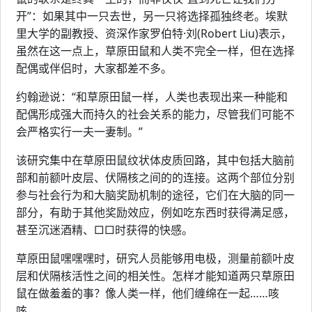
开”：如果其中一只去世，另一只将选择孤独终老。埃默
里大学的副教授、资深作家罗伯特·刘(Robert Liu)表示，
虽然在这一点上，草原田鼠和人类不完全一样，但在选择
配偶或伴侣时，大家都差不多。
约翰逊说：“和草原田鼠一样，人类也表现出来一种能和
配偶形成强大而持久的社会关系的能力，尽管我们可能不
会严格实行一夫一妻制。”
该研究集中在草原田鼠纹状体皮质回路，其中包括大脑前
部和前额叶皮层、伏隔核之间的的连接。这两个部位分别
参与社会行为和大脑奖励机制的途径，它们在大脑的同一
部分，有助于其他奖励效应，例如吃东西时获得满足感，
甚至沉迷酒精、□□时获得的快感。
草原田鼠嘿嘿嘿时，研究人员能够用电极，测量前额叶皮
层和伏隔核活性之间的相关性。怎样才能知道两只草原田
鼠在做羞羞的事？像人类一样，他们缠绵在一起……咳
咳。