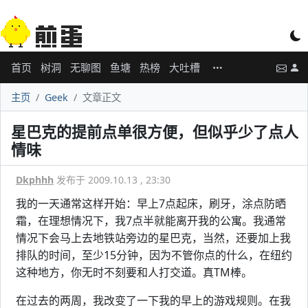
首页
树洞
无聊图
鱼塘
热榜
大吐槽
主页
Geek
文章正文
星巴克的提前点单很方便，但似乎少了点人
情味
Dkphhh
发布于 2009.10.13 , 23:30
我的一天通常这样开始：早上7点起床，刷牙，涂点防晒
霜，在理想情况下，我7点半就能离开我的公寓。我通常
情况下会马上去地铁站旁边的星巴克，当然，还要加上我
排队的时间，至少15分钟，因为不管你点的什么，在纽约
这种地方，你无时不刻要和人打交道。真TM棒。
在过去的两周，我改变了一下我的早上的游戏规则。在我