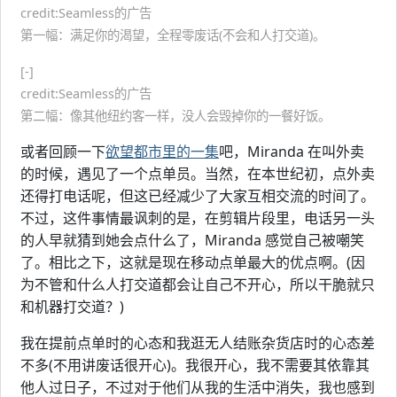
credit:Seamless的广告
第一幅：满足你的渴望，全程零废话(不会和人打交道)。
[-]
credit:Seamless的广告
第二幅：像其他纽约客一样，没人会毁掉你的一餐好饭。
或者回顾一下
欲望都市里的一集
吧，Miranda 在叫外卖
的时候，遇见了一个点单员。当然，在本世纪初，点外卖
还得打电话呢，但这已经减少了大家互相交流的时间了。
不过，这件事情最讽刺的是，在剪辑片段里，电话另一头
的人早就猜到她会点什么了，Miranda 感觉自己被嘲笑
了。相比之下，这就是现在移动点单最大的优点啊。(因
为不管和什么人打交道都会让自己不开心，所以干脆就只
和机器打交道？)
我在提前点单时的心态和我逛无人结账杂货店时的心态差
不多(不用讲废话很开心)。我很开心，我不需要其依靠其
他人过日子，不过对于他们从我的生活中消失，我也感到