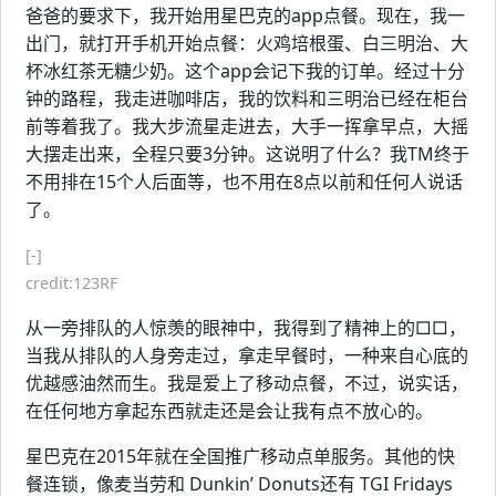
爸爸的要求下，我开始用星巴克的app点餐。现在，我一
出门，就打开手机开始点餐：火鸡培根蛋、白三明治、大
杯冰红茶无糖少奶。这个app会记下我的订单。经过十分
钟的路程，我走进咖啡店，我的饮料和三明治已经在柜台
前等着我了。我大步流星走进去，大手一挥拿早点，大摇
大摆走出来，全程只要3分钟。这说明了什么？我TM终于
不用排在15个人后面等，也不用在8点以前和任何人说话
了。
[-]
credit:123RF
从一旁排队的人惊羡的眼神中，我得到了精神上的□□，
当我从排队的人身旁走过，拿走早餐时，一种来自心底的
优越感油然而生。我是爱上了移动点餐，不过，说实话，
在任何地方拿起东西就走还是会让我有点不放心的。
星巴克在2015年就在全国推广移动点单服务。其他的快
餐连锁，像麦当劳和 Dunkin’ Donuts还有 TGI Fridays