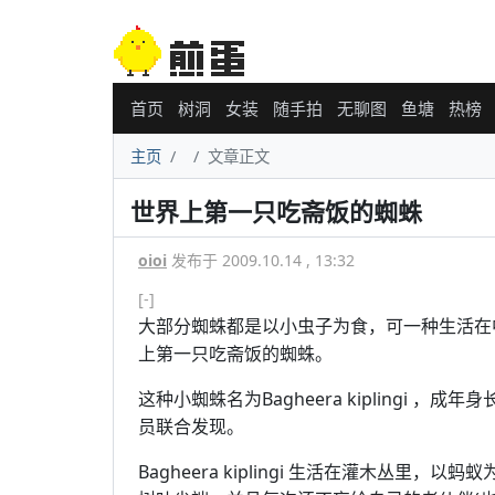
首页
树洞
女装
随手拍
无聊图
鱼塘
热榜
主页
文章正文
世界上第一只吃斋饭的蜘蛛
oioi
发布于 2009.10.14 , 13:32
[-]
大部分蜘蛛都是以小虫子为食，可一种生活在
上第一只吃斋饭的蜘蛛。
这种小蜘蛛名为Bagheera kiplingi ，成年身
员联合发现。
Bagheera kiplingi 生活在灌木丛里，以