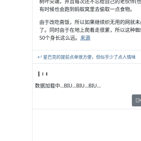
树叶尖端，并且每次还不忘给自己的老伙伴(也就是蚂
有时候也会跑到蚂蚁窝里去偷取一点食物。
由于改吃斋饭，所以如果继续织无用的网就未
了。同时由于在地上爬着走很累，所以这种蜘
50个身长这么远。
来源
星巴克的提前点单很方便，但似乎少了点人情味
数据加载中...BIU...BIU...BIU...