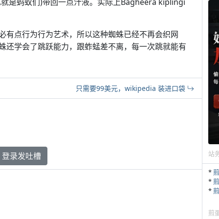
蚁们)带回一点汁液。实际上Bagheera kiplingi
必有点行为行为艺术，所以这种蜘蛛已经不再会织网
蛛还学会了跳跃能力，跟蚱蜢差不离，每一次跳就能有
只需要99美元，wikipedia 装进口袋
站
登录发吐槽
*
*
*
煎