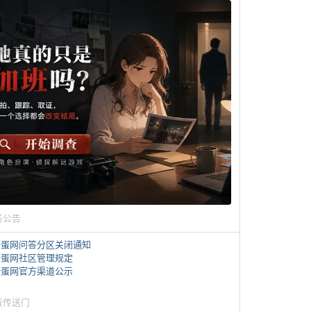
务公告
煎蛋网问答分区关闭通知
煎蛋网社区管理规定
煎蛋网官方渠道公示
蛋传送门