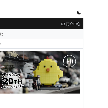
用户中心
告
广