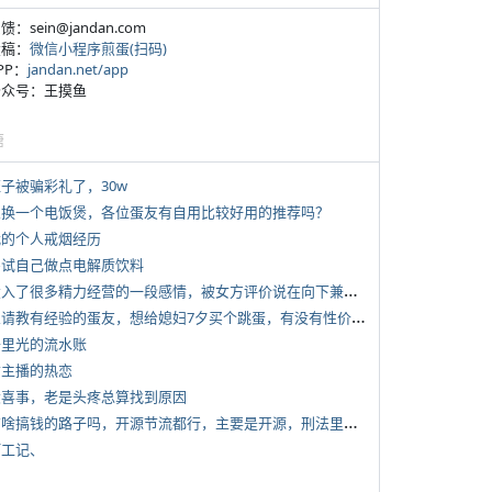
反馈：sein@jandan.com
投稿：
微信小程序煎蛋(扫码)
APP：
jandan.net/app
 公众号：王摸鱼
塘
侄子被骗彩礼了，30w
 想换一个电饭煲，各位蛋友有自用比较好用的推荐吗？
 我的个人戒烟经历
 尝试自己做点电解质饮料
*
投入了很多精力经营的一段感情，被女方评价说在向下兼容我，感觉有点破防
*
想请教有经验的蛋友，想给媳妇7夕买个跳蛋，有没有性价比高的推荐
 千里光的流水账
女主播的热恋
 大喜事，老是头疼总算找到原因
*
有啥搞钱的路子吗，开源节流都行，主要是开源，刑法里的咱不做
打工记、