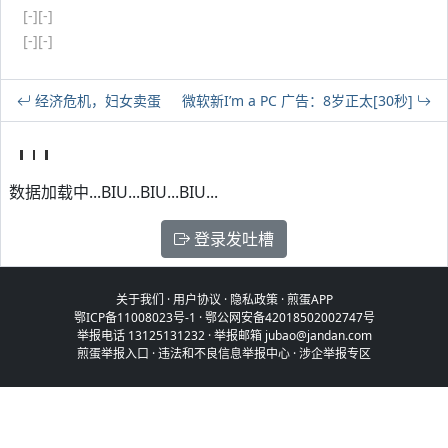
[-]
[-]
[-]
[-]
经济危机，妇女卖蛋
微软新I’m a PC 广告：8岁正太[30秒]
数据加载中...BIU...BIU...BIU...
登录发吐槽
关于我们
·
用户协议
·
隐私政策
·
煎蛋APP
鄂ICP备11008023号-1
·
鄂公网安备42018502002747号
举报电话 13125131232 · 举报邮箱 jubao@jandan.com
煎蛋举报入口
·
违法和不良信息举报中心
·
涉企举报专区