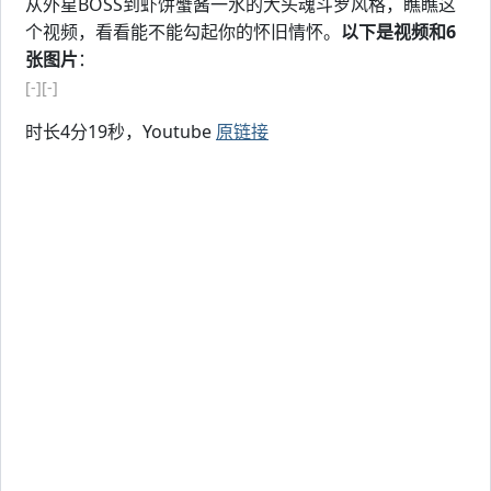
从外星BOSS到虾饼蟹酱一水的大头魂斗罗风格，瞧瞧这
个视频，看看能不能勾起你的怀旧情怀。
以下是视频和6
张图片
：
[-]
[-]
时长4分19秒，Youtube
原链接