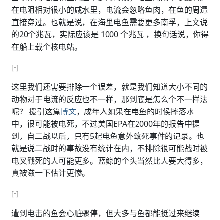
在电阻相对很小的咸水里，电流会忽略鱼肉，在鱼的周遭
直接穿过。也就是说，在海里电鱼需要更多南孚，上文说
的20个兆瓦，实际应该是 1000 个兆瓦 ，换句话说，你得
在船上载个核电站。
[-]
这里我们还需要排除一个误差，就是我们知道大小不同的
动物对于电流的反应也不一样，那到底是怎么个不一样法
呢？ 援引这篇
博文
，成年人如果在电鱼的时候摔落水
中，很可能被电死，不过美国EPA在2000年的报告中提
到，自二战以后，只有5起电鱼意外致死事件的记录。也
就是说二战时的事故没有统计在内，不排除很可能战时被
电叉戳死的人可能更多。蓝鲸的个头当然比人要大得多，
真被滋一下估计更惨。
[-]
遭到电击的鱼会心脏骤停，但大多与鱼都能挺过来继续