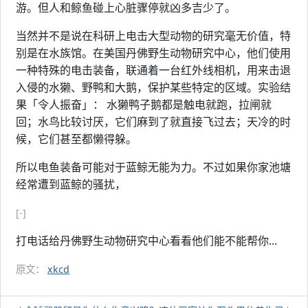
游。但人和鲸鱼碰上心脏骤停就凶多吉少了。
当然并不是说在科研上电击大型动物的研究毫无价值，特
别是在水族馆。在美国丹佛野生动物研究中心，他们使用
一种特殊的电击装备，联通着一台红外线相机，用来击退
入侵的水獭、野鸭和大鹅，保护某些特定的区域。实验结
果「令人振奋」： 水獭鸭子鹅都是触电就跑，拉闸就
回；水鸟比较讨厌，它们麻到了就直接飞过去；天冷的时
候，它们甚至都懒得躲。
所以电鱼装备可能对于蓝鲸无能为力。不过如果你家池塘
经常遭到蓝鲸的骚扰，
[-]
打电话给丹佛野生动物研究中心看看他们能不能帮你...
原文：
xkcd