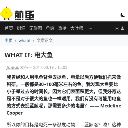
首页
树洞
无聊图
鱼塘
热榜
大吐槽
主页
whatif
文章正文
WHAT IF: 电大鱼
Junius
发布于 2017.03.19 , 15:03
我曾经和人用电鱼背包去捉鱼，电晕以后方便我们抓来做
科研。一般都是30~100毫米左右的鱼。我发现大鱼要比
小于晕过去的时间长，因为它们表面积更大，但我好奇这
是不是对于很大的鱼也一样适用。我们有没有可能用电鱼
的方式去捉蓝鲸呢，那需要多少的电量？ —— Medeline
Cooper
所以你的目标是电死一条濒危动物——蓝鲸咯？噫！这种