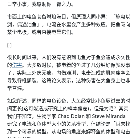
日常小事，我愿助你一臂之力。
市面上的电鱼装备琳琅满目，但原理大同小异：「施电以
渊，偶遇池鱼」。电流在水里会产生多种效应，把鱼吸向
某个电极，或者直接电晕它们。
[-]
很长时间以来，人们没有意识到电鱼对于鱼会造成永久性
的
伤害
。大多数时候，被电着的鱼过了几分钟好像就没事
了，实际上外伤无痕，内伤难测，电击造成的肌肉痉挛会
导致脊椎撕裂，这篇论文表示，这种伤害在大鱼身上也非
常普遍。
如您所述，同样的电鱼设备，大鱼经常比小鱼厥过去的时
间更长(这可能造成研究上的样本偏差)，但是为毛？其实
我们不知道，生物学家 Chad Dolan 和 Steve Miranda
研究了电流和鱼体型大小的关系模型，但结论是「尚未找
到一个可靠的模型，从电场的角度来解释鱼的体型和电击