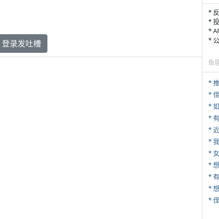
* 
* 
* 
*
登录发吐槽
鱼
*
* 
*
*
*
* 
* 
*
*