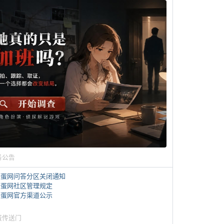
务公告
煎蛋网问答分区关闭通知
煎蛋网社区管理规定
煎蛋网官方渠道公示
蛋传送门