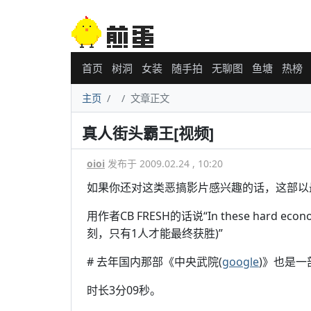
首页
树洞
女装
随手拍
无聊图
鱼塘
热榜
主页
文章正文
真人街头霸王[视频]
oioi
发布于 2009.02.24 , 10:20
如果你还对这类恶搞影片感兴趣的话，这部以最新St
用作者CB FRESH的话说“In these hard econom
刻，只有1人才能最终获胜)”
# 去年国内那部《中央武院(
google
)》也是
时长3分09秒。