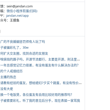
反馈：sein@jandan.com
投稿：
微信小程序煎蛋(扫码)
APP：
jandan.net/app
 公众号：王摸鱼
塘
 推广的不良婚姻惩罚师有人玩了吗
侄子被骗彩礼了，30w
 如何扩大交友圈，找到合适的女朋友
*
有啥搞钱的路子吗，开源节流都行，主要是开源，刑法里的咱不做
 近一年总感觉记忆力很差，有没有蛋友有什么解决办法的？
 我的个人戒烟经历
女主播的热恋
*
想请教有经验的蛋友，想给媳妇7夕买个跳蛋，有没有性价比高的推荐
有没有大佬
 想换一个电饭煲，各位蛋友有自用比较好用的推荐吗？
 侄子被索要彩礼，听了我的意见后分手，现在表姐一家骂我