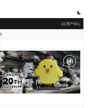
用户中心
告
广