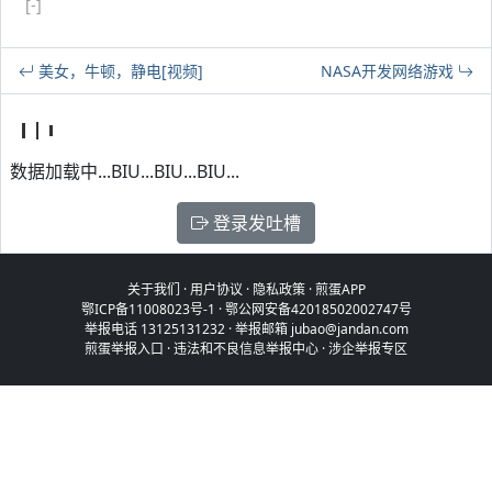
[-]
美女，牛顿，静电[视频]
NASA开发网络游戏
数据加载中...BIU...BIU...BIU...
登录发吐槽
关于我们
·
用户协议
·
隐私政策
·
煎蛋APP
鄂ICP备11008023号-1
·
鄂公网安备42018502002747号
举报电话 13125131232 · 举报邮箱 jubao@jandan.com
煎蛋举报入口
·
违法和不良信息举报中心
·
涉企举报专区