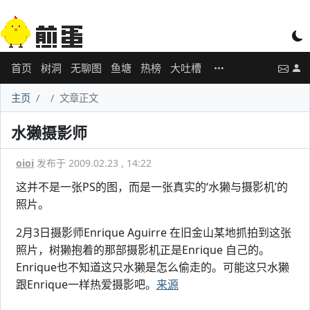
首页
树洞
无聊图
鱼塘
热榜
大吐槽
主页
文章正文
水獭摄影师
oioi
发布于 2009.02.23 , 14:22
这并不是一张PS的图，而是一张真实的‘水獭与摄影机’的
照片。
2月3日摄影师Enrique Aguirre 在旧金山某地抓拍到这张
照片，树獭抱着的那部摄影机正是Enrique 自己的。
Enrique也不知道这只水獭是怎么偷走的。可能这只水獭
跟Enrique一样热爱摄影吧。
来源