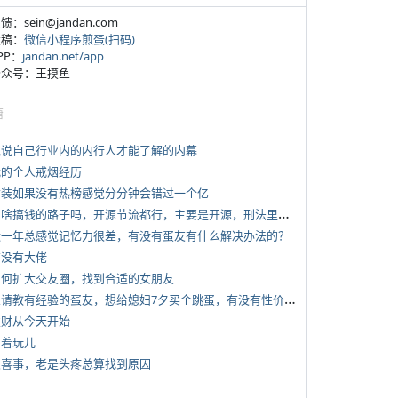
反馈：sein@jandan.com
投稿：
微信小程序煎蛋(扫码)
APP：
jandan.net/app
 公众号：王摸鱼
塘
 说说自己行业内的内行人才能了解的内幕
 我的个人戒烟经历
 女装如果没有热榜感觉分分钟会错过一个亿
*
有啥搞钱的路子吗，开源节流都行，主要是开源，刑法里的咱不做
 近一年总感觉记忆力很差，有没有蛋友有什么解决办法的？
有没有大佬
 如何扩大交友圈，找到合适的女朋友
*
想请教有经验的蛋友，想给媳妇7夕买个跳蛋，有没有性价比高的推荐
 发财从今天开始
写着玩儿
 大喜事，老是头疼总算找到原因