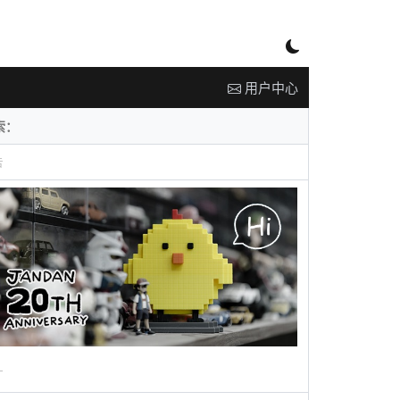
用户中心
告
广