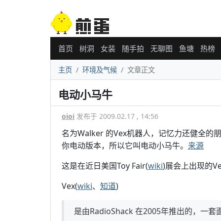
首页
树洞
女装
随手拍
无聊图
鱼塘
热榜
主页
环境及气候
文章正文
电动小马牛
oioi
发布于 2009.02.17 , 14:56
名为Walker 的Vex机器人，记忆力还健全
你电动版本，所以它叫电动小马牛。
来源
这是在近日美国Toy Fair(
wiki
)展会上出现的Ve
Vex(
wiki
、
知道
)
是由RadioShack 在2005年推出的