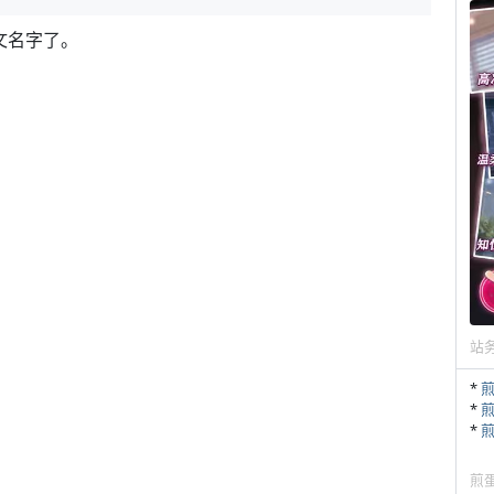
中文名字了。
站
*
*
*
煎