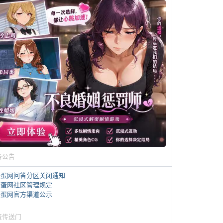
务公告
煎蛋网问答分区关闭通知
煎蛋网社区管理规定
煎蛋网官方渠道公示
蛋传送门