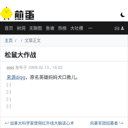
首页
树洞
无聊图
鱼塘
热榜
大吐槽
主页
文章正文
松鼠大作战
oioi
发布于 2009.02.13 , 16:02
来源digg
，原名英雄妈妈犬口救儿。
[-]
[-]
[-]
[-]
加拿大科学家使用红外线大脑读心术
风暴军团招募者