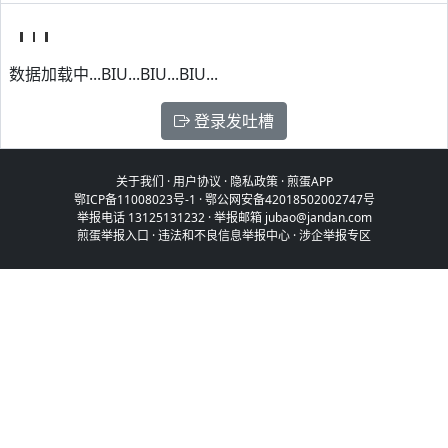
数据加载中...BIU...BIU...BIU...
登录发吐槽
关于我们
·
用户协议
·
隐私政策
·
煎蛋APP
鄂ICP备11008023号-1
·
鄂公网安备42018502002747号
举报电话 13125131232 · 举报邮箱 jubao@jandan.com
煎蛋举报入口
·
违法和不良信息举报中心
·
涉企举报专区