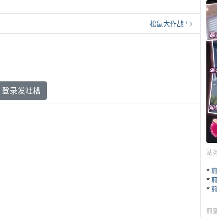
松鼠大作战
登录发吐槽
站
*
*
*
煎