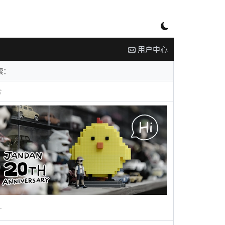
用户中心
告
广