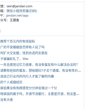
反馈：sein@jandan.com
投稿：
微信小程序煎蛋(扫码)
APP：
jandan.net/app
 公众号：王摸鱼
塘
 求推荐个百元内的有线鼠标
 推广的不良婚姻惩罚师有人玩了吗
 如何扩大交友圈，找到合适的女朋友
侄子被骗彩礼了，30w
 近一年总感觉记忆力很差，有没有蛋友有什么解决办法的？
*
想请教有经验的蛋友，想给媳妇7夕买个跳蛋，有没有性价比高的推荐
 说说自己行业内的内行人才能了解的内幕
 我的个人戒烟经历
 女装如果没有热榜感觉分分钟会错过一个亿
*
有啥搞钱的路子吗，开源节流都行，主要是开源，刑法里的咱不做
有没有大佬