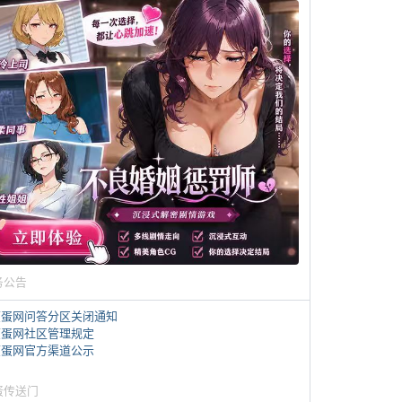
务公告
煎蛋网问答分区关闭通知
煎蛋网社区管理规定
煎蛋网官方渠道公示
蛋传送门