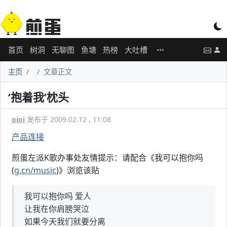
首页
树洞
无聊图
鱼塘
热榜
大吐槽
主页
文章正文
‘抱着我’枕头
oioi
发布于 2009.02.12 , 11:08
产品连接
煎蛋左派K歌办事处友情提示：请配合《我可以抱你吗
(
g.cn/music
)》浏览该贴
我可以抱你吗 爱人
让我在你肩膀哭泣
如果今天我们就要分离