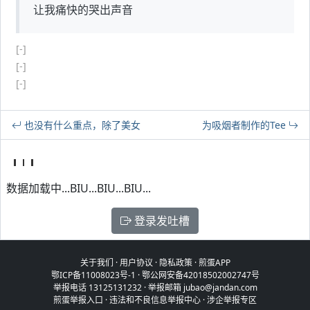
让我痛快的哭出声音
[-]
[-]
[-]
也没有什么重点，除了美女
为吸烟者制作的Tee
数据加载中...BIU...BIU...BIU...
登录发吐槽
关于我们
·
用户协议
·
隐私政策
·
煎蛋APP
鄂ICP备11008023号-1
·
鄂公网安备42018502002747号
举报电话 13125131232 · 举报邮箱 jubao@jandan.com
煎蛋举报入口
·
违法和不良信息举报中心
·
涉企举报专区