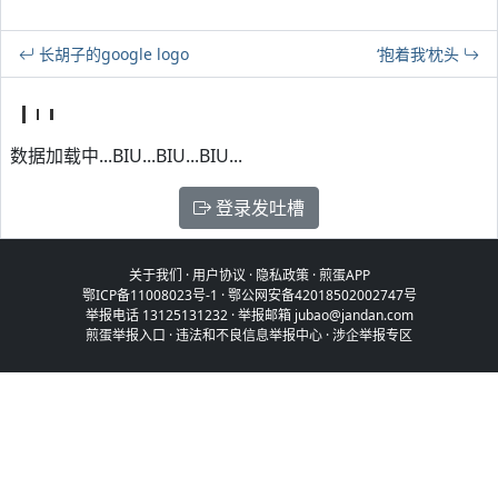
长胡子的google logo
‘抱着我’枕头
数据加载中...BIU...BIU...BIU...
登录发吐槽
关于我们
·
用户协议
·
隐私政策
·
煎蛋APP
鄂ICP备11008023号-1
·
鄂公网安备42018502002747号
举报电话 13125131232 · 举报邮箱 jubao@jandan.com
煎蛋举报入口
·
违法和不良信息举报中心
·
涉企举报专区