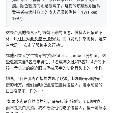
痕。颜色较浅的则是被炖了。烧伤的痕迹说明当时
受害者被烤时身上的皮肉还没被剥掉。”(Walker,
1997)
这是否真的是食人行为留下来的遗迹，很多人还争论不
休，原住民对此反应更加激烈。而《发现》杂志称，这简
直就是“一次史前恐怖主义行动”。
犹他州立大学生物考古学家Patricia Lambert分析道，这
些遗骸来自3名成年男性、1名成年女性和3名7-14岁的小
孩。骨头上的痕迹跟古代被屠宰的动物骨头上的一个样。
她说，“我在肌肉连接处发现了砍痕，比如股骨和髋骨连
接的地方。他们当时绝壁是在肢解这些人，这跟动物的
□□痕是不一样的。”
“如果皮肉是自然腐烂的，骨头应该会褪色，出现凹痕，
而不是又白又滑。我不敢说他们吃了这些人，但一定屠杀