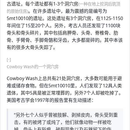
古遗址，每个遗址都有1-3个洞穴房
(一种在地上挖洞后筑顶
。在许多遗址中，最为震撼的是编号为
的原始住房)
5mt10010的遗址。这处遗址有3个洞穴房，在1125-1150
年间住了15至20个人。另外，考古人员还发现了1100块
骨头和骨头碎片，其中包括肩胛骨、头骨、脊椎骨、肋
骨、手臂骨、手脚骨骼和牙齿，大多都是碎的。其中本该
有的很多大骨头失踪了。
[-]
Cowboy Wash的一个洞穴房
Cowboy Wash上总共有21处洞穴房，大多数可能用于避
难或储存食物。但在5mt10010里，人们发现了12具人类
遗体，其中5具是被正常埋葬的，另外7个人却被吃掉了。
美国考古学会1997年的报告里有生动描述：
“另外七个人似乎曾被肢解、剥掉皮肉，骨头受到重
击，有的被烤了或炖了，他们就像动物一样被吃
掉。骨头上有斩痕、破裂现象以及石器留下的伤