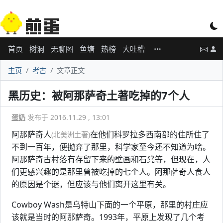
首页
树洞
无聊图
鱼塘
热榜
大吐槽
主页
考古
文章正文
黑历史：被阿那萨奇土著吃掉的7个人
蛋奶
发布于 2016.11.29 , 13:01
阿那萨奇人
在他们科罗拉多西南部的住所住了
(北美洲土著)
不到一百年，便抛弃了那里，科学家至今还不知道为啥。
阿那萨奇古村落有存留下来的壁画和石凳等，但现在，人
们更感兴趣的是那里曾被吃掉的七个人。阿那萨奇人食人
的原因是个谜，但应该与他们离开这里有关。
Cowboy Wash是乌特山下面的一个平原，那里的村庄应
该就是当时的阿那萨奇。1993年，平原上发现了几个考