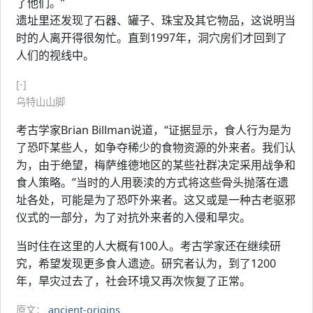
了他们。”
遗址里还发现了石器、罐子、珠宝及其它物品，这说明当
时的人离开得很匆忙。直到1997年，洞穴房们才回到了
人们的视线中。
[-]
乌特山山脚
考古学家Brian Billman说道，“证据显示，食人行为是为
了恐吓某些人，如争夺稀少的食物资源的外来者。我们认
为，由于绝望，梅萨维德地区的某些社群决定采用战争和
食人策略。”当时的人用亵渎的方式将这些骨头抛落在遗
址各处，可能是为了恐吓外来者。这又或是一种古老驱邪
仪式的一部分，为了对抗外来者的入侵和旱灾。
当时住在这里的人大概有100人。考古学家还在继续研
究，希望发现更多食人遗迹。研究者认为，到了1200
年，旱灾过去了，社会环境又再次恢复了正常。
原文：
ancient-origins