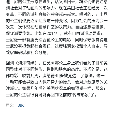
迪士尼的公主形象在进步，话又说回来，粉丝们也要注意
到社会对于动画片的影响力。现在美国社会正在经历一次
变革，不同的派别直接的冲突越来越大。相对的，迪士尼
的公主们也要逐渐适应这一种变化，因为社会的压力会一
次又一次体现在动画制作室的决策力。自由派想要进步，
保守派要传统。比如在2014年，就有自由派运动要求迪
士尼做一部有唐氏综合征公主的电影；同时保守派觉得迪
士尼没有担负起社会责任，过度强调女权和个人自由，导
致家庭破裂和社会分割。
回到《海洋奇缘》，在莫阿娜公主身上我们看到了目前美
国整体对于不同种族，性别和肤色的态度。不巧的是，这
部电影上映前几周，唐纳德·川普被竞选上了总统。这一
举动可能会导致白人保守势力的抬头，会对少数族裔的关
注减少。如果几年后的美国状况真的如预期一样，那么迪
士尼的公主就很有可能再回到之前的“传统形象”了。
原文：
BBC