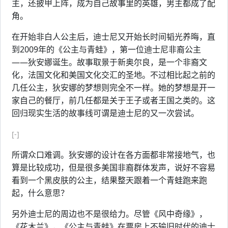
主，还披甲上阵，成为自己故事里的英雄，男主都成了配
角。
在开始非白人公主后，迪士尼又开始长时间韬光养晦，直
到2009年的《公主与青蛙》，第一位迪士尼非裔公主
——狄安娜诞生。故事取景于新奥尔良，是一个非裔文
化，法国文化和美国文化交汇的圣地。不过相比起之前的
几任公主，狄安娜的梦想则完全不一样。她的梦想是开一
家自己的餐厅，前几任都是关于王子或者王国之类的。这
回归现实生活的故事线可谓是迪士尼的又一次尝试。
[-]
所谓众口难调。狄安娜的设计在各方面都非常接地气，也
算是比较成功，但是很多美国非裔群体发声，说好不容易
看到一个黑皮肤的公主，结果整天跟着一个青蛙跑来跑
起，什么意思？
另外迪士尼的周边也不是很给力。尽管《风中奇缘》，
《花木兰》，《公主与青蛙》在票房上不输旧时代的迪士