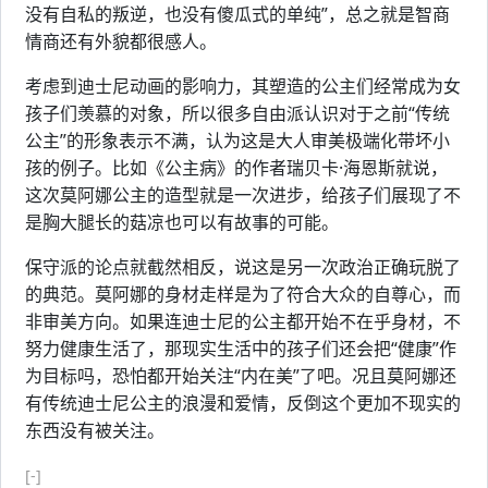
没有自私的叛逆，也没有傻瓜式的单纯”，总之就是智商
情商还有外貌都很感人。
考虑到迪士尼动画的影响力，其塑造的公主们经常成为女
孩子们羡慕的对象，所以很多自由派认识对于之前“传统
公主”的形象表示不满，认为这是大人审美极端化带坏小
孩的例子。比如《公主病》的作者瑞贝卡·海恩斯就说，
这次莫阿娜公主的造型就是一次进步，给孩子们展现了不
是胸大腿长的菇凉也可以有故事的可能。
保守派的论点就截然相反，说这是另一次政治正确玩脱了
的典范。莫阿娜的身材走样是为了符合大众的自尊心，而
非审美方向。如果连迪士尼的公主都开始不在乎身材，不
努力健康生活了，那现实生活中的孩子们还会把“健康”作
为目标吗，恐怕都开始关注“内在美”了吧。况且莫阿娜还
有传统迪士尼公主的浪漫和爱情，反倒这个更加不现实的
东西没有被关注。
[-]