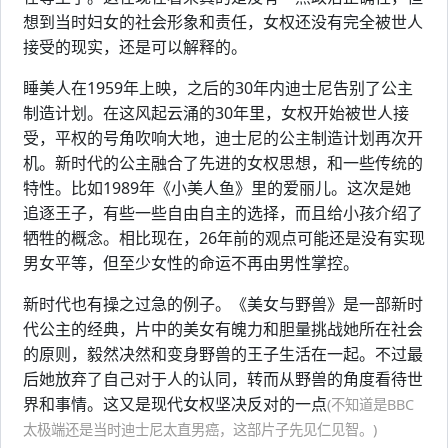
想到当时妇女的社会形象和责任，女权还没有完全被世人
接受的现实，还是可以解释的。
睡美人在1959年上映，之后的30年内迪士尼告别了公主
制造计划。在这风起云涌的30年里，女权开始被世人接
受，平权的号角吹响大地，迪士尼的公主制造计划再次开
机。新时代的公主融合了先进的女权思想，和一些传统的
特性。比如1989年《小美人鱼》里的爱丽儿。这次是她
追逐王子，有些一些自由自主的选择，而且给小孩介绍了
牺牲的概念。相比现在，26年前的观点可能还是没有实现
男女平等，但至少女性的命运不再由男性掌控。
新时代也有操之过急的例子。《美女与野兽》是一部新时
代公主的经典，片中的美女有魄力和胆量挑战她所在社会
的原则，毅然决然和变身野兽的王子生活在一起。不过最
后她放弃了自己对于人的认同，转而从野兽的角度看待世
界和事情。这又是现代女权坚决反对的一点
(不知道是BBC
太极端还是当时迪士尼太直男癌，这部片子先见仁见智。)