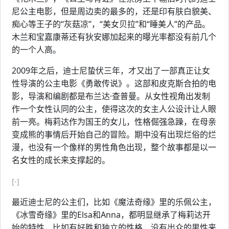
尼公主电影，但是周边卖的最多的，还是印有肤白貌美、
痴心等王子的“灰菇凉”，“美女贝拉”和“睡美人”的产品。
木兰和宝嘉康蒂还有狄安娜加起来的曝光率都没有前几个
的一个人高。
2009年之后，迪士尼蛰伏三年，才又出了一部真正让女
性导演的公主电影《勇敢传说》。这部和皮克斯合拍的电
影，导演和编剧都是布兰达·查普曼。从女性视角出发制
作一个女性认同的公主，使得这次的女主人公设计让人眼
前一亮。梅莉达作为国王的女儿，性格倔强急躁，在母亲
变成熊的事情后开始自己的冒险。期中没有出现烂俗的烂
漫，也没有一个像样的男性角色出现，整个故事都是以一
名女性的成长来支撑起的。
[-]
最近迪士尼的公主们，比如《魔法奇缘》里的乐佩公主，
《冰雪奇缘》里的Elsa和Anna，都明显继承了梅莉达开
始的特性，比如有好胜和独立的性格，没有出众的男性来