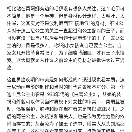
相比站在莫阿娜旁边的毛伊没有很多人关注。这个毛伊可
不简单，他是一个半神，但是身材设计走样，太粗壮，太
伟岸，这其实对不是波利尼西亚“接地气”的身材。不过公
众对于迪士尼公主的关注一直超过和公主配对的王子，而
且没有汉子说自己以后要当迪士尼电影里的王子，去娶公
主啥的，倒是很多2 、3岁的小女孩说自己要当公主。自
家女儿开始节食减肥了，为了细胳膊细腿，才有王子来接
我。这大概就是为什么之前公主的身材总被批评太过直男
癌。
这直男癌晚期的审美是如何形成的？透过现象看本质，迪
士尼动画电影的制作和当时的时代背景密不可分。第一个
迪士尼公主电影是1930年代的《白雪公主》，从她的装
扮和外貌可以体现当时男权下对女性的审美——柔弱且被
动，渴望保护，胳膊和腿在现在看来是可以减减尺寸。之
后的两任公主，灰菇凉和睡美人，也是作为男性力量的依
附而存在的：灰菇凉为了被王子选中，睡美人从头到尾都
在等王子。这在现在看来真的是没有一点政治正确性，但