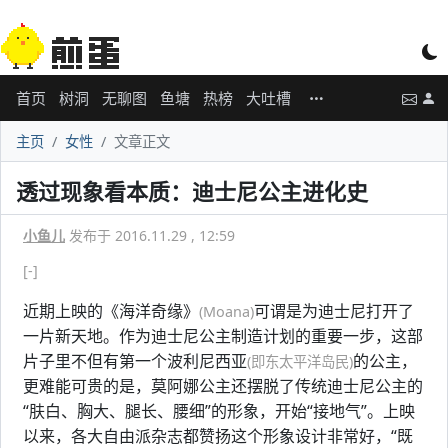
首页
树洞
无聊图
鱼塘
热榜
大吐槽
主页
女性
文章正文
透过现象看本质：迪士尼公主进化史
小鱼儿
发布于 2016.11.29 , 12:59
[-]
近期上映的《海洋奇缘》
可谓是为迪士尼打开了
(Moana)
一片新天地。作为迪士尼公主制造计划的重要一步，这部
片子里不但有第一个波利尼西亚
的公主，
(即东太平洋岛民)
更难能可贵的是，莫阿娜公主还摆脱了传统迪士尼公主的
“肤白、胸大、腿长、腰细”的形象，开始“接地气”。上映
以来，各大自由派杂志都赞扬这个形象设计非常好，“既