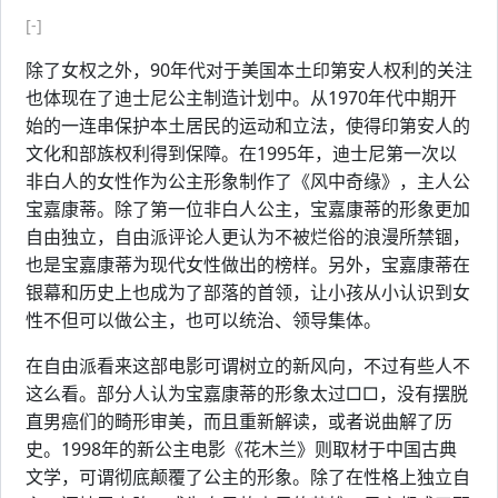
[-]
除了女权之外，90年代对于美国本土印第安人权利的关注
也体现在了迪士尼公主制造计划中。从1970年代中期开
始的一连串保护本土居民的运动和立法，使得印第安人的
文化和部族权利得到保障。在1995年，迪士尼第一次以
非白人的女性作为公主形象制作了《风中奇缘》，主人公
宝嘉康蒂。除了第一位非白人公主，宝嘉康蒂的形象更加
自由独立，自由派评论人更认为不被烂俗的浪漫所禁锢，
也是宝嘉康蒂为现代女性做出的榜样。另外，宝嘉康蒂在
银幕和历史上也成为了部落的首领，让小孩从小认识到女
性不但可以做公主，也可以统治、领导集体。
在自由派看来这部电影可谓树立的新风向，不过有些人不
这么看。部分人认为宝嘉康蒂的形象太过□□，没有摆脱
直男癌们的畸形审美，而且重新解读，或者说曲解了历
史。1998年的新公主电影《花木兰》则取材于中国古典
文学，可谓彻底颠覆了公主的形象。除了在性格上独立自