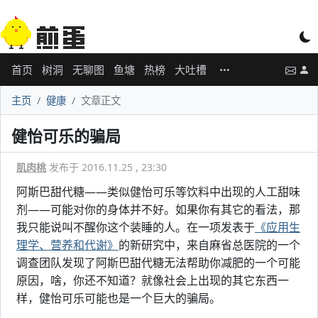
首页
树洞
无聊图
鱼塘
热榜
大吐槽
主页
健康
文章正文
健怡可乐的骗局
肌肉桃
发布于 2016.11.25 , 23:30
阿斯巴甜代糖——类似健怡可乐等饮料中出现的人工甜味
剂——可能对你的身体并不好。如果你有其它的看法，那
我只能说叫不醒你这个装睡的人。在一项发表于
《应用生
理学、营养和代谢》
的新研究中，来自麻省总医院的一个
调查团队发现了阿斯巴甜代糖无法帮助你减肥的一个可能
原因，啥，你还不知道？就像社会上出现的其它东西一
样，健怡可乐可能也是一个巨大的骗局。