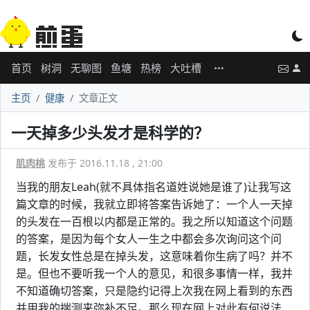
首页
树洞
无聊图
鱼塘
热榜
大吐槽
主页
健康
文章正文
一天掉多少头发才是科学的？
肌肉桃
发布于 2016.11.18 , 21:00
当我的朋友Leah(就不具体指名道姓说她是谁了)让我写这
篇文章的时候，我就立即将答案告诉她了：一个人一天掉
的头发在一百根以内都是正常的。我之所以知道这个问题
的答案，是因为每个女人一生之中都会多次询问这个问
题，长发女性总是在掉头发，这意味着你生病了吗？并不
是。但也不要听我一个人的意见，和很多事情一样，我并
不知道确切答案，只是隐约记得上次我在网上看到的东西
并用我的揣测来弥补不足。那么现在网上对此有何说法