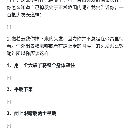
行了，这么多引证已经够了。可一百根头发到底长啥样，
你怎么知道自己掉发处于正常范围内呢？我会告诉你，一
百根头发长这样：
[-]
别蠢着去数你掉下来的头发，因为你并不总是在公寓里待
着。你外出去喝咖啡或者在路上走的时候掉的头发怎么数
呢？所以你应该这样：
1、用一个大袋子将整个身体罩住
：
[-]
2、平躺下来
[-]
3、闭上眼睛躺两个星期
[-]