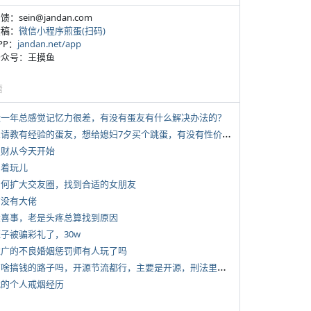
反馈：sein@jandan.com
投稿：
微信小程序煎蛋(扫码)
APP：
jandan.net/app
 公众号：王摸鱼
塘
 近一年总感觉记忆力很差，有没有蛋友有什么解决办法的？
*
想请教有经验的蛋友，想给媳妇7夕买个跳蛋，有没有性价比高的推荐
 发财从今天开始
写着玩儿
 如何扩大交友圈，找到合适的女朋友
有没有大佬
 大喜事，老是头疼总算找到原因
侄子被骗彩礼了，30w
 推广的不良婚姻惩罚师有人玩了吗
*
有啥搞钱的路子吗，开源节流都行，主要是开源，刑法里的咱不做
 我的个人戒烟经历