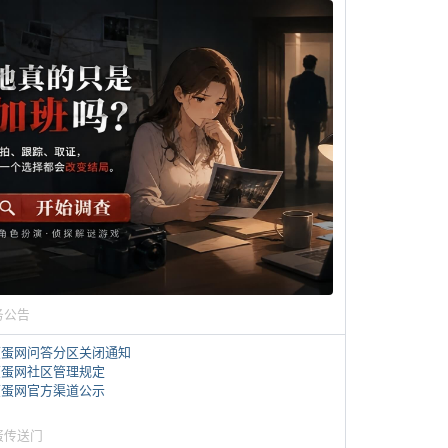
务公告
煎蛋网问答分区关闭通知
煎蛋网社区管理规定
煎蛋网官方渠道公示
蛋传送门