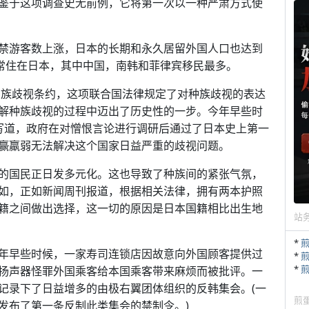
鉴于这项调查史无前例，它将第一次以一种严肃方式使
禁游客数上涨，日本的长期和永久居留外国人口也达到
今常住在日本，其中中国，南韩和菲律宾移民最多。
式种族歧视条约，这项联合国法律规定了对种族歧视的表达
解种族歧视的过程中迈出了历史性的一步。今年早些时
报道中写道，政府在对憎恨言论进行调研后通过了日本史上第一
赢
羸弱无法解决这个国家日益严重的歧视问题。
的国民正日发多元化。这也导致了种族间的紧张气氛，
如，正如新闻周刊报道，根据相关法律，拥有两本护照
籍之间做出选择，这一切的原因是日本国籍相比出生地
站
*
年早些时候，一家寿司连锁店因故意向外国顾客提供过
*
*
扬声器怪罪外国乘客给本国乘客带来麻烦而被批评。一
记录下了日益增多的由极右翼团体组织的反韩集会。(一
煎
发布了第一条反制此类集会的禁制令。)