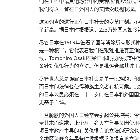
们在工作中或其他场合中的受种族偏见经历。
我们得以一瞥在日外国人的实际受歧视状况。
这项调查的进行正值日本社会的变革时刻。不
了新高。据日本时报报道，223万外国人如
尽管日本在1969年签署了国际消除所有形
是一种犯罪，它代表着我们在艰难推进真正消
候，Tomohiro Osaki在给日本时报的
条针对仇恨行为的立法。但是批评者称其过于
尽管世人总是误解日本社会是单一民族的，他
而日本的法律也使得种族主义者有机可乘。比
的日本公民必须在二十二岁时在日本和外国国
更基于血统。
日益膨胀的外国人口经常会引起公共冲突：今
量芥末而道歉，上个月一名火车售票员因使用
项日本政府主导的有关仇恨言论立法的研究也
个地区法庭今年早些时候根据反仇恨言论立法