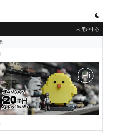
用户中心
告
广