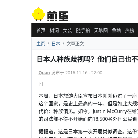
首页
树洞
女装
随手拍
无聊图
鱼塘
热榜
主页
日本
文章正文
日本人种族歧视吗？他们自己也不
Quan
发布于 2016.11.16 , 22:00
[-]
本周，日本旅游大臣宣布日本刚刚迈过了一座
这个国家，是史上最高的一年。但是如此大规
代价：种族偏见。如今，Justin McCur
的司法部不得不开始面向18,500名外国公民
据报道，这是日本第一次开展类似调查。这份