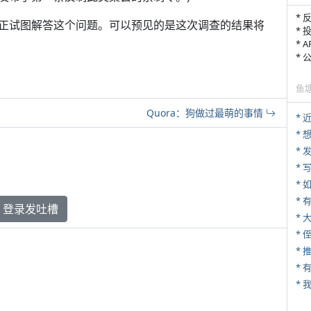
* 
正试图解答这个问题。可以预见的是这次调查的结果将
* 
* 
*
鱼
Quora：狗做过最萌的事情
*
*
* 
*
* 
登录发吐槽
*
* 
*
*