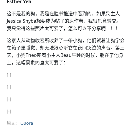
Esther Yeh
这不是我的狗，我是在脸书推送中看到的。如果狗主人
Jessica Shyba想要成为帖子的原作者，我很乐意转交。
我只觉得这些照片太可爱了，怎么可以不分享呢！！！
这家人从动物收容所收养了一条小狗，他们试着让狗学会
在箱子里睡觉，却无法狠心听它在夜间哭泣的声音。第三
天，小狗Theo趁着小主人Beau午睡的时候，躺在了他身
上，这幅景象简直太可爱了：
[-]
[-]
[-]
[-]
原文：
Quora