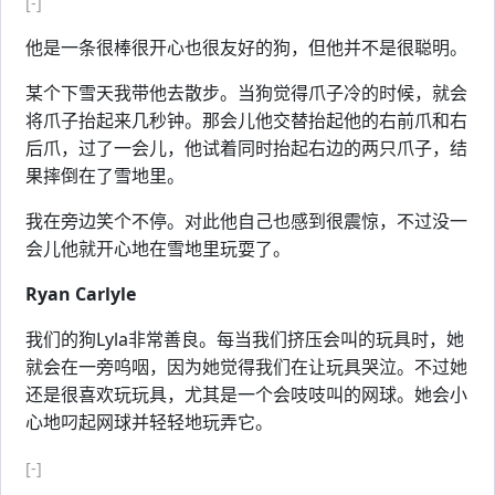
[-]
他是一条很棒很开心也很友好的狗，但他并不是很聪明。
某个下雪天我带他去散步。当狗觉得爪子冷的时候，就会
将爪子抬起来几秒钟。那会儿他交替抬起他的右前爪和右
后爪，过了一会儿，他试着同时抬起右边的两只爪子，结
果摔倒在了雪地里。
我在旁边笑个不停。对此他自己也感到很震惊，不过没一
会儿他就开心地在雪地里玩耍了。
Ryan Carlyle
我们的狗Lyla非常善良。每当我们挤压会叫的玩具时，她
就会在一旁呜咽，因为她觉得我们在让玩具哭泣。不过她
还是很喜欢玩玩具，尤其是一个会吱吱叫的网球。她会小
心地叼起网球并轻轻地玩弄它。
[-]