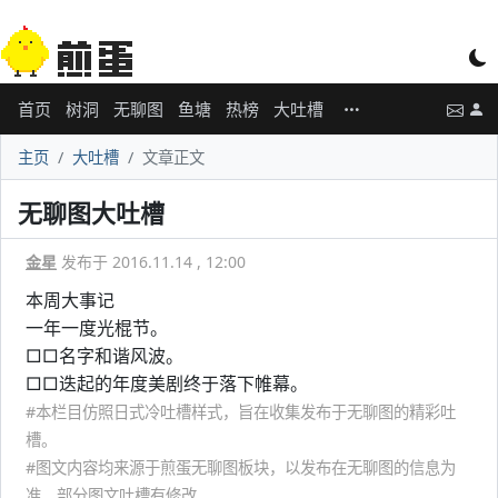
首页
树洞
无聊图
鱼塘
热榜
大吐槽
主页
大吐槽
文章正文
无聊图大吐槽
金星
发布于 2016.11.14 , 12:00
本周大事记
一年一度光棍节。
□□名字和谐风波。
□□迭起的年度美剧终于落下帷幕。
#本栏目仿照日式冷吐槽样式，旨在收集发布于无聊图的精彩吐
槽。
#图文内容均来源于煎蛋无聊图板块，以发布在无聊图的信息为
准，部分图文吐槽有修改。