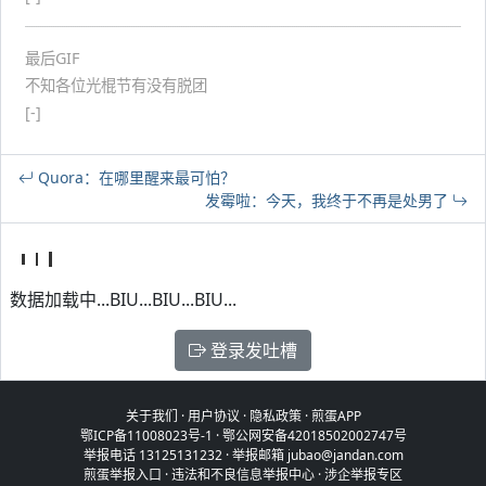
最后GIF
不知各位光棍节有没有脱团
[-]
Quora：在哪里醒来最可怕？
发霉啦：今天，我终于不再是处男了
数据加载中...BIU...BIU...BIU...
登录发吐槽
关于我们
·
用户协议
·
隐私政策
·
煎蛋APP
鄂ICP备11008023号-1
·
鄂公网安备42018502002747号
举报电话 13125131232 · 举报邮箱 jubao@jandan.com
煎蛋举报入口
·
违法和不良信息举报中心
·
涉企举报专区