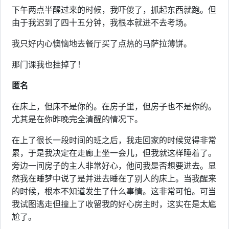
下午两点半醒过来的时候，我吓傻了，抓起东西就跑。但
由于我迟到了四十五分钟，我根本就进不去考场。
我只好内心懊恼地去餐厅买了点热的马萨拉薄饼。
那门课我也挂掉了！
匿名
在床上，但床不是你的。在房子里，但房子也不是你的。
尤其是在你昨晚完全清醒的情况下。
在上了很长一段时间的班之后，我走回家的时候觉得非常
累，于是我决定在走廊上坐一会儿，但我就这样睡着了。
旁边一间房子的主人非常好心，他问我是否想要进去。显
然我在睡梦中说了是并进去睡在了别人的床上。当我醒来
的时候，根本不知道发生了什么事情。这非常可怕。可当
我试图逃走但撞上了收留我的好心房主时，这实在是太尴
尬了。