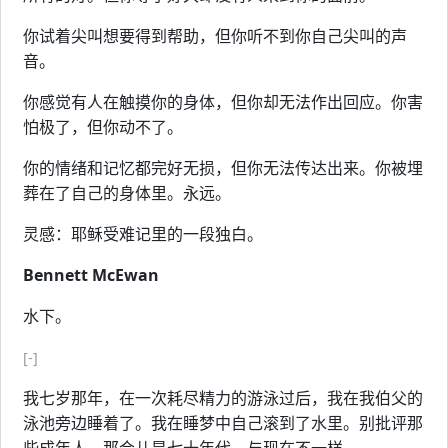
你试着尖叫想要得到帮助，但你听不到你自己尖叫的声
音。
你感觉有人在触摸你的身体，但你却无法作出回应。你害
怕极了，但你动不了。
你的情绪和记忆都完好无损，但你无法传达出来。你被埋
葬在了自己的身体里。永远。
灵感：耶稣受难记里的一段独白。
Bennett McEwan
水下。
[-]
我七岁那年，在一次耗尽精力的游泳过后，我在我伯父的
泳池旁边睡着了。我在睡梦中自己滚到了水里。别批评那