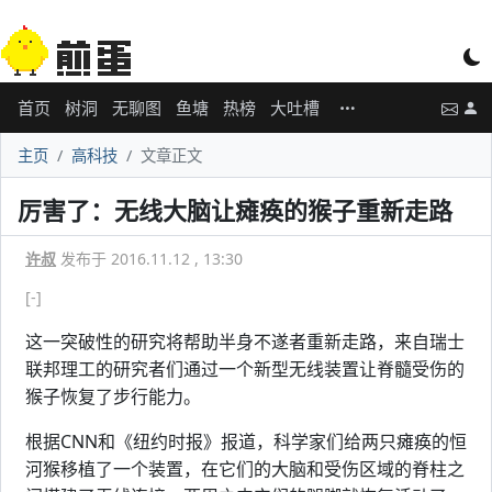
首页
树洞
无聊图
鱼塘
热榜
大吐槽
主页
高科技
文章正文
厉害了：无线大脑让瘫痪的猴子重新走路
许叔
发布于 2016.11.12 , 13:30
[-]
这一突破性的研究将帮助半身不遂者重新走路，来自瑞士
联邦理工的研究者们通过一个新型无线装置让脊髓受伤的
猴子恢复了步行能力。
根据CNN和《纽约时报》报道，科学家们给两只瘫痪的恒
河猴移植了一个装置，在它们的大脑和受伤区域的脊柱之