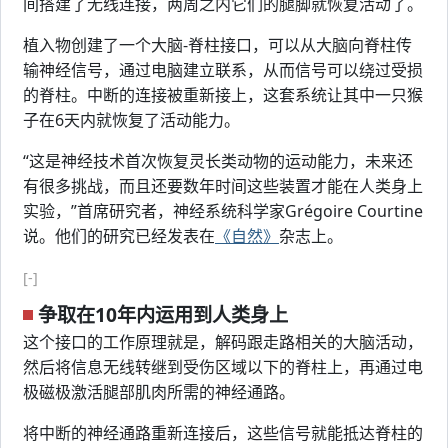
间搭建了无线连接，两周之内它们的腿脚就恢复活动了。
植入物创建了一个大脑-脊柱接口，可以从大脑向脊柱传
输神经信号，通过电脑建立联系，从而信号可以绕过受损
的脊柱。中断的连接被重新接上，这套系统让其中一只猴
子在6天内就恢复了活动能力。
“这是神经技术首次恢复灵长类动物的运动能力，未来还
有很多挑战，而且还要数年时间这些装置才能在人类身上
实验，”首席研究者，神经系统科学家Grégoire Courtine
说。他们的研究已经发表在
《自然》
杂志上。
[-]
争取在10年内运用到人类身上
这个接口的工作原理就是，解码跟走路相关的大脑活动，
然后将信息无线转继到受伤区域以下的脊柱上，再通过电
极磁极激活腿部肌肉所需的神经通路。
将中断的神经通路重新连接后，这些信号就能抵达脊柱的