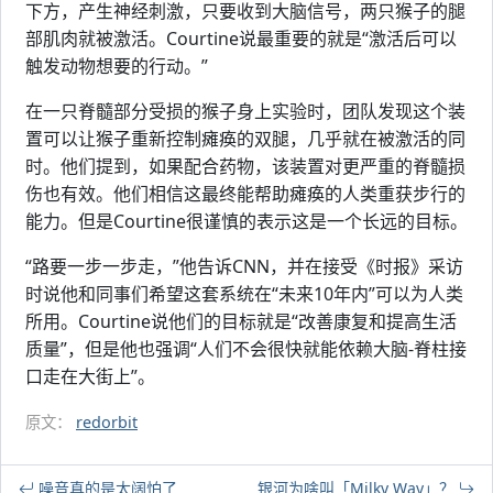
下方，产生神经刺激，只要收到大脑信号，两只猴子的腿
部肌肉就被激活。Courtine说最重要的就是“激活后可以
触发动物想要的行动。”
在一只脊髓部分受损的猴子身上实验时，团队发现这个装
置可以让猴子重新控制瘫痪的双腿，几乎就在被激活的同
时。他们提到，如果配合药物，该装置对更严重的脊髓损
伤也有效。他们相信这最终能帮助瘫痪的人类重获步行的
能力。但是Courtine很谨慎的表示这是一个长远的目标。
“路要一步一步走，”他告诉CNN，并在接受《时报》采访
时说他和同事们希望这套系统在“未来10年内”可以为人类
所用。Courtine说他们的目标就是“改善康复和提高生活
质量”，但是他也强调“人们不会很快就能依赖大脑-脊柱接
口走在大街上”。
原文：
redorbit
噪音真的是太阔怕了
银河为啥叫「Milky Way」？