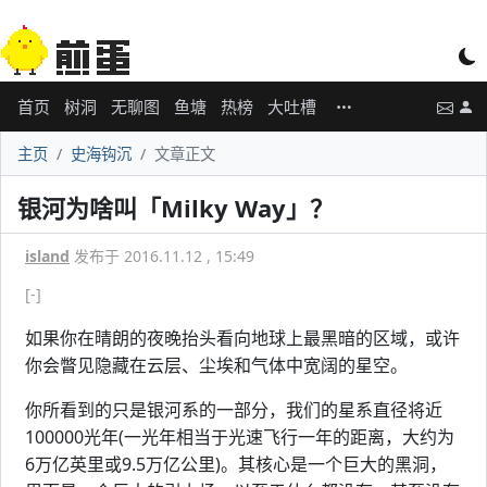
首页
树洞
无聊图
鱼塘
热榜
大吐槽
主页
史海钩沉
文章正文
银河为啥叫「Milky Way」？
island
发布于 2016.11.12 , 15:49
[-]
如果你在晴朗的夜晚抬头看向地球上最黑暗的区域，或许
你会瞥见隐藏在云层、尘埃和气体中宽阔的星空。
你所看到的只是银河系的一部分，我们的星系直径将近
100000光年(一光年相当于光速飞行一年的距离，大约为
6万亿英里或9.5万亿公里)。其核心是一个巨大的黑洞，