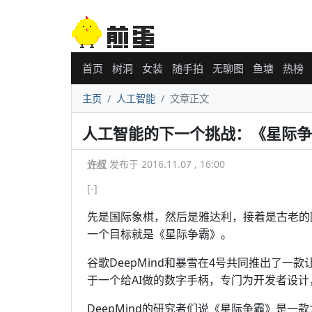
首页
树洞
女装
随手拍
无聊图
鱼塘
热榜
主页
人工智能
文章正文
人工智能的下一个挑战：《星际争
许叔
发布于 2016.11.07 , 16:00
[-]
先是国际象棋，然后是雅达利，接着是古老的
一个目标就是《星际争霸》。
谷歌DeepMind和暴雪在4号共同推出了一
于一个给AI做的数字手柄，专门为开发者设计
DeepMind的研究者们说《星际争霸》是