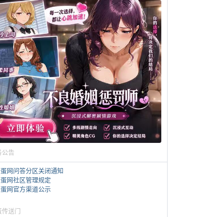
务公告
煎蛋网问答分区关闭通知
煎蛋网社区管理规定
煎蛋网官方渠道公示
蛋传送门