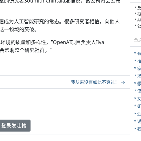
室的研究者Soumith Chintala发推说，该公司将会公布
* 
* 
* 
在快速成为人工智能研究的常态。很多研究者相信，向他人
*
这一领域的突破。
鱼
境的质量和多样性，”OpenAI项目负责人Ilya
》将会帮助整个研究社群。”
*
*
*
我从来没有如此不爽过！
* 
*
*
*
*
登录发吐槽
*