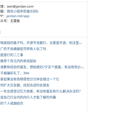
反馈：sein@jandan.com
投稿：
微信小程序煎蛋(扫码)
APP：
jandan.net/app
 公众号：王摸鱼
塘
*
有啥搞钱的路子吗，开源节流都行，主要是开源，刑法里的咱不做
 推广的不良婚姻惩罚师有人玩了吗
 家庭旅行的二三事
 求推荐个百元内的有线鼠标
*
想请教有经验的蛋友，想给媳妇7夕买个跳蛋，有没有性价比高的推荐
侄子被骗彩礼了，30w
 女装如果没有热榜感觉分分钟会错过一个亿
 如何扩大交友圈，找到合适的女朋友
 近一年总感觉记忆力很差，有没有蛋友有什么解决办法的？
 说说自己行业内的内行人才能了解的内幕
 我的个人戒烟经历