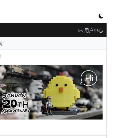
用户中心
告
广