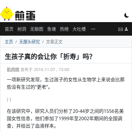
首页
树洞
无聊图
鱼塘
热榜
大吐槽
主页
无厘头研究
文章正文
生孩子真的会让你「折寿」吗？
肌肉桃
发布于 2016.11.07 , 15:00
一项新研究发现，生过孩子的女性从生物学上来说会比那
些没有生过的“更老”。
[-]
在该研究中，研究人员们分析了20-44岁之间的1556名美
国女性信息，他们参加了1999年至2002年期间的全国调
查，并给出了血液样本。