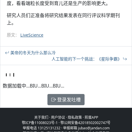
度，看看端粒长度受到育儿还是生产的影响更大。
研究人员们正准备将研究结果发表在同行评议科学期刊
上。
原文：
LiveScience
美帝的冬天为什么那么冷
人工智能的下一个挑战：《星际争霸》
数据加载中...BIU...BIU...BIU...
登录发吐槽
关于我们
·
用户协议
·
隐私政策
·
煎蛋APP
鄂ICP备11008023号-1
·
鄂公网安备42018502002747号
举报电话 13125131232 · 举报邮箱 jubao@jandan.com